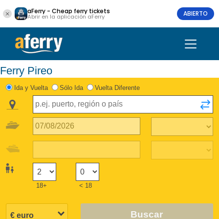
aFerry - Cheap ferry tickets
ABIERTO
Abrir en la aplicación aFerry
Ferry Pireo
Ida y Vuelta
Sólo Ida
Vuelta Diferente
18+
< 18
Buscar