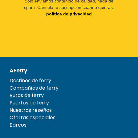
Sólo enviamos contenido de calidad, nada de
spam. Cancela tu suscripción cuando quieras.
política de privacidad
AFerry
Destinos de ferry
Compañías de ferry
Rutas de ferry
Puertos de ferry
Nuestras reseñas
Ofertas especiales
Barcos