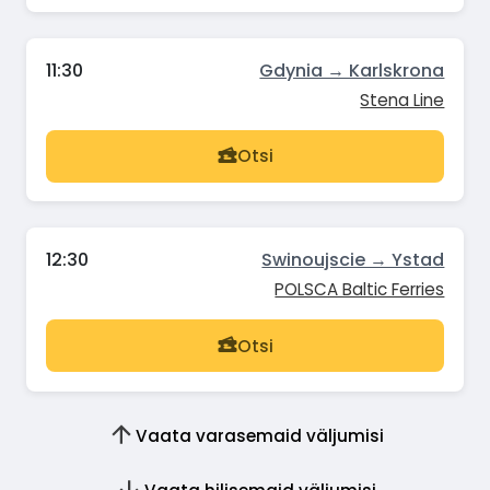
11:30
Gdynia → Karlskrona
Stena Line
Otsi
12:30
Swinoujscie → Ystad
POLSCA Baltic Ferries
Otsi
Vaata varasemaid väljumisi