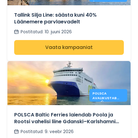
ÜLETAMISTELT
-40%.
Tallink Silja Line: säästa kuni 40%
Läänemere parvlaevadelt
Postitatud
:
10. juuni 2026
Vaata kampaaniat
POLSCA
AVALIKUSTAB
GDAŃSKI JA
KARLSHAMNI
LIINIPLAANID
POLSCA Baltic Ferries laiendab Poola ja
Rootsi vahelisi liine Gdanski–Karlshamni
plaanidega
Postitatud
:
9. veebr 2026