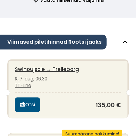
Vaata hilisemaid väljumisi
Viimased piletihinnad Rootsi jaoks
Swinoujscie
→
Trelleborg
R, 7. aug, 06:30
TT-Line
135,00 €
Otsi
Suurepärane pakkumine!