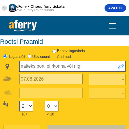
aFerry - Cheap ferry tickets
AVATUD
Ava aFerry rakenduses
Rootsi Praamid
Erinev tagasireis
Tagasisõit
Üks suund
Andmed
18+
< 18