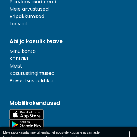
Parvlaevasadamad
Meie arvustused
Eripakkumised
Laevad
Abi ja kasulik teave
Minu konto
Kontakt
Meist
Kasutustingimused
Privaatsuspoliitika
Mobiilirakendused
Meie saidi kasutamine tähendab, et nõustute küpsiste ja sarnaste