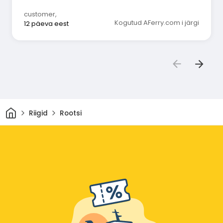
customer
,
Kogutud AFerry.com i järgi
12 päeva eest
Avaleht
Riigid
Rootsi