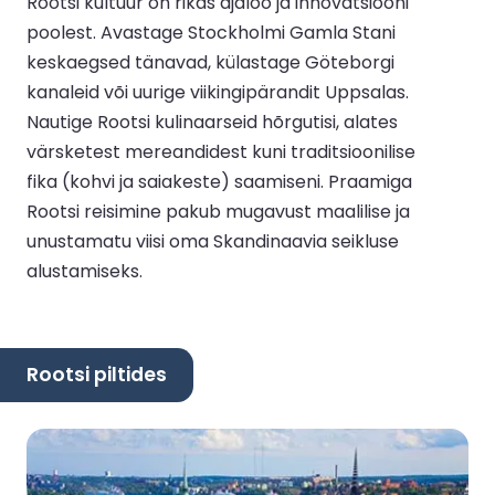
Rootsi kultuur on rikas ajaloo ja innovatsiooni
poolest. Avastage Stockholmi Gamla Stani
keskaegsed tänavad, külastage Göteborgi
kanaleid või uurige viikingipärandit Uppsalas.
Nautige Rootsi kulinaarseid hõrgutisi, alates
värsketest mereandidest kuni traditsioonilise
fika (kohvi ja saiakeste) saamiseni. Praamiga
Rootsi reisimine pakub mugavust maalilise ja
unustamatu viisi oma Skandinaavia seikluse
alustamiseks.
Rootsi piltides