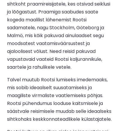
sihtkoht praamireisijatele, kes otsivad seiklusi
ja lõõgastust. Praamiga saabudes saate
kogeda maalilist lähenemist Rootsi
sadamatele, nagu Stockholm, Göteborg ja
Malmö, mis kõik pakuvad ainulaadset segu
moodsatest vaatamisväärsustest ja
ajaloolisest võlust. Need reisid pakuvad
vapustavaid vaateid Rootsi kaljurannikule,
saartele ja rahulikele vetele.
Talvel muutub Rootsi lumiseks imedemaaks,
mis sobib ideaalselt suusatamiseks ja
maagiliste virmaliste vaatlemiseks põhjas.
Rootsi pühendumus looduse kaitsmisele ja
säästvale reisimisele muudab selle ideaalseks
sihtkohaks keskkonnateadlikele külastajatele.