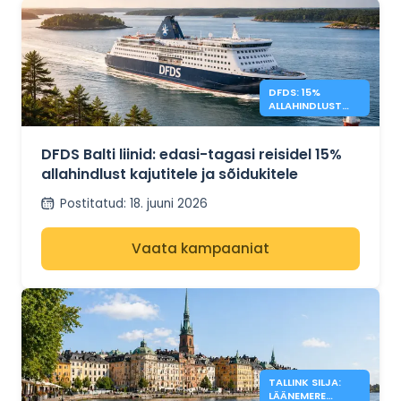
DFDS: 15%
ALLAHINDLUST
BALTIKUMI
EDASI-TAGASI
REISIDELE
DFDS Balti liinid: edasi-tagasi reisidel 15%
allahindlust kajutitele ja sõidukitele
Postitatud
:
18. juuni 2026
Vaata kampaaniat
TALLINK SILJA:
LÄÄNEMERE