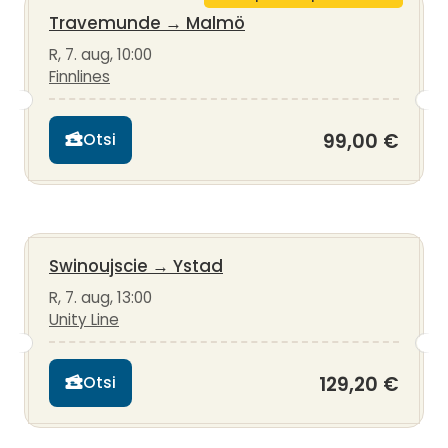
Travemunde
→
Malmö
R, 7. aug, 10:00
Finnlines
99,00 €
Otsi
Swinoujscie
→
Ystad
R, 7. aug, 13:00
Unity Line
129,20 €
Otsi