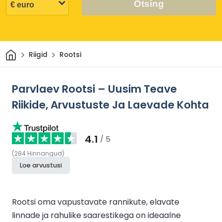
Otsing
Avaleht
Riigid
Rootsi
Parvlaev Rootsi – Uusim Teave
Riikide, Arvustuste Ja Laevade Kohta
4.1
/ 5
(
284
Hinnangud
)
Loe arvustusi
Rootsi oma vapustavate rannikute, elavate
linnade ja rahulike saarestikega on ideaalne