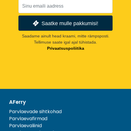
Saatke mulle pakkumisi!
Saadame ainult head kraami, mitte rämpsposti.
Tellimuse saate igal ajal tühistada.
Privaatsuspoliitika
AFerry
Parvlaevade sihtkohad
Parvlaevafirmad
Parvlaevaliinid