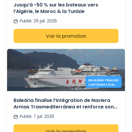
Jusqu’à -50 % sur les bateaux vers
l’Algérie, le Maroc & la Tunisie
Publié
:
29 juil. 2026
Voir la promotion
BALEÀRIA FINALISE
L’INTÉGRATION
D’ARMAS
Baleària finalise l’intégration de Naviera
Armas Trasmediterránea et renforce son
réseau maritime entre l’Espagne et
Publié
:
7 juil. 2026
l’Afrique du Nord
Voir la promotion