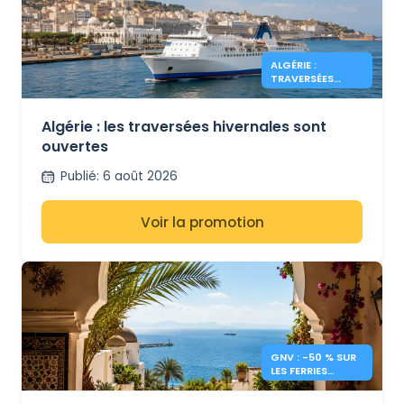
ALGÉRIE :
TRAVERSÉES
HIVERNALES
OUVERTES
Algérie : les traversées hivernales sont
ouvertes
Publié
:
6 août 2026
Voir la promotion
GNV : -50 % SUR
LES FERRIES
MAROC, TUNISIE,
ALGÉRIE