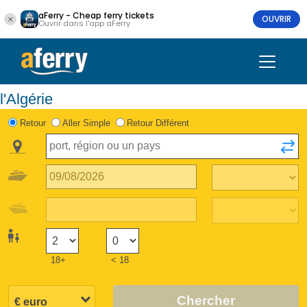
aFerry - Cheap ferry tickets
OUVRIR
Ouvrir dans l'app aFerry
l'Algérie
Retour
Aller Simple
Retour Différent
18+
< 18
Chercher