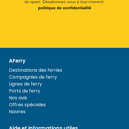
de spam. Désabonnez-vous à tout moment.
politique de confidentialité
AFerry
Destinations des ferries
Compagnies de ferry
Lignes de ferry
Ports de ferry
Nos avis
Offres spéciales
Navires
Aide et informations utiles