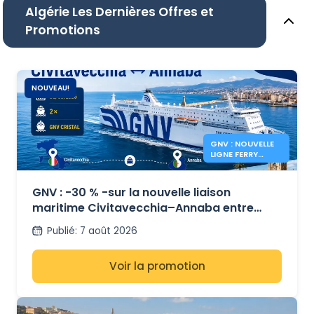
Algérie Les Dernières Offres et
Promotions
NOUVEAU!
GNV : NOUVELLE
LIGNE FERRY
CIVITAVECCHIA
ANNABA
GNV : -30 % -sur la nouvelle liaison
maritime Civitavecchia–Annaba entre
l’Italie et l’Algérie
Publié
:
7 août 2026
Voir la promotion