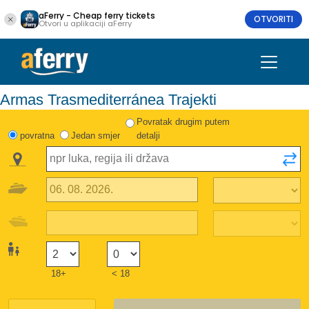
aFerry - Cheap ferry tickets
OTVORITI
Otvori u aplikaciji aFerry
Armas Trasmediterránea Trajekti
Povratak drugim putem
povratna
Jedan smjer
detalji
18+
< 18