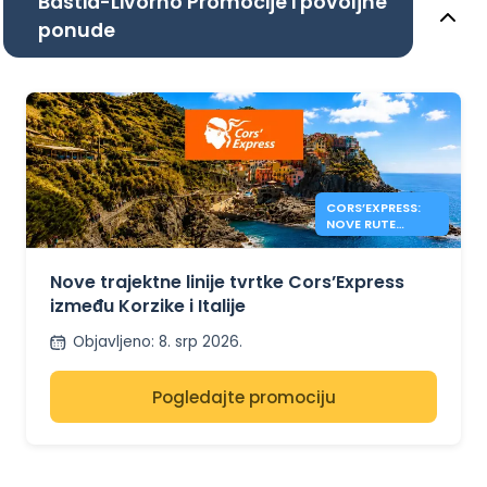
Bastia-Livorno Promocije i povoljne
ponude
CORS’EXPRESS:
NOVE RUTE
KORZIKA –
ITALIJA
Nove trajektne linije tvrtke Cors’Express
između Korzike i Italije
Objavljeno
:
8. srp 2026.
Pogledajte promociju