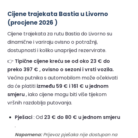
Cijene trajekata Bastia u Livorno
(procjene 2026 )
Cijene trajekata za rutu Bastia do Livorno su
dinamične i variraju ovisno o potražnji,
dostupnosti i koliko unaprijed rezervirate.
👉
Tipične cijene kreću se od oko 23 € do
preko 397 € , ovisno o sezoni i vrsti vozila.
Većina putnika s automobilom može očekivati
da će platiti
između 59 € i 161 € u jednom
smjeru
, iako cijene mogu biti više tijekom
vršnih razdoblja putovanja.
Pješaci
: Od
23 € do 80 € u jednom smjeru
.
Napomena:
Prijevoz pješaka nije dostupan na