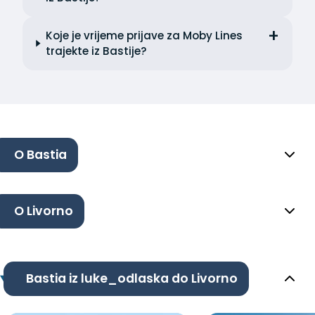
Koje je vrijeme prijave za Moby Lines
trajekte iz Bastije?
O Bastia
O Livorno
Bastia iz luke_odlaska do Livorno