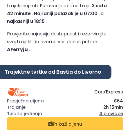
trajektnoj ruti.
Putovanje obično traje
3 sata
42 minute
.
Najraniji polazak je u 07:00
, a
najkasniji u 18:15
.
Provjerite najnoviju dostupnost i rezervirajte
svoj trajekt do Livorno već danas putem
AFerryja
.
Trajektne tvrtke od Bastia do Livorno
Cors'Express
€64
2h 15min
4 plovidbe
Prikaži cijenu