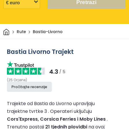
Pretrazi
Dom
Rute
Bastia-Livorno
Bastia Livorno Trajekt
4.3
/ 5
(
25
Ocjene
)
Pročitajte recenzije
Trajekte od Bastia do Livorno upravljaju
trajektne tvrtke 3 .
Operateri uključuju
Cors'Express, Corsica Ferries i Moby Lines
.
Trenutno postoji
21 tjednih plovidbi
na ovoj