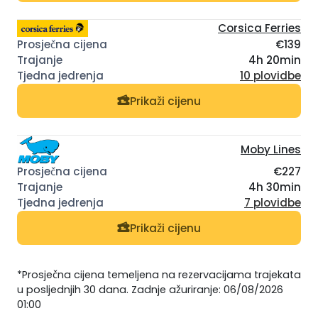
Corsica Ferries
€139
4h 20min
10 plovidbe
Prikaži cijenu
Moby Lines
€227
4h 30min
7 plovidbe
Prikaži cijenu
*Prosječna cijena temeljena na rezervacijama trajekata
u posljednjih 30 dana. Zadnje ažuriranje: 06/08/2026
01:00