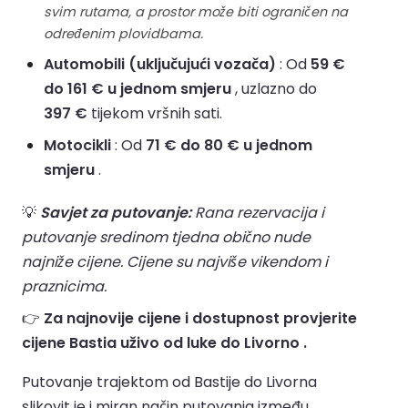
svim rutama, a prostor može biti ograničen na
određenim plovidbama.
Automobili (uključujući vozača)
: Od
59 €
do 161 € u jednom smjeru
, uzlazno do
397 €
tijekom vršnih sati.
Motocikli
: Od
71 € do 80 € u jednom
smjeru
.
💡
Savjet za putovanje:
Rana rezervacija i
putovanje sredinom tjedna obično nude
najniže cijene. Cijene su najviše vikendom i
praznicima.
👉
Za najnovije cijene i dostupnost provjerite
cijene Bastia uživo od luke do Livorno .
Putovanje trajektom od Bastije do Livorna
slikovit je i miran način putovanja između