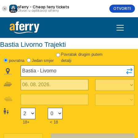
aFerry - Cheap ferry tickets
OTVORITI
Otvori u aplikaciji aFerry
Bastia Livorno Trajekti
Povratak drugim putem
povratna
Jedan smjer
detalji
18+
< 18