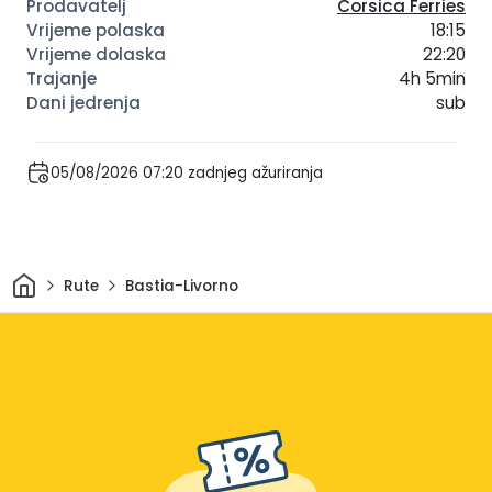
Corsica Ferries
18:15
22:20
4h 5min
sub
05/08/2026 07:20 zadnjeg ažuriranja
Dom
Rute
Bastia-Livorno