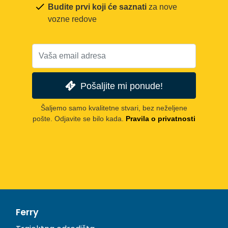
Budite prvi koji će saznati
za nove
vozne redove
Pošaljite mi ponude!
Šaljemo samo kvalitetne stvari, bez neželjene
pošte. Odjavite se bilo kada.
Pravila o privatnosti
Ferry