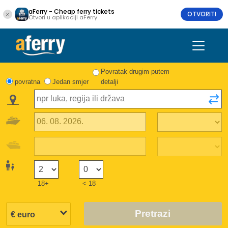
aFerry - Cheap ferry tickets
OTVORITI
Otvori u aplikaciji aFerry
Povratak drugim putem
povratna
Jedan smjer
detalji
18+
< 18
Pretrazi