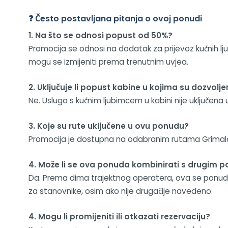
❓ Često postavljana pitanja o ovoj ponudi
1. Na što se odnosi popust od 50%?
Promocija se odnosi na dodatak za prijevoz kućnih lj
mogu se izmijeniti prema trenutnim uvjea.
2. Uključuje li popust kabine u kojima su dozvolje
Ne. Usluga s kućnim ljubimcem u kabini nije uključena
3. Koje su rute uključene u ovu ponudu?
Promocija je dostupna na odabranim rutama Grimaldi Line
4. Može li se ova ponuda kombinirati s drugim 
Da. Prema dima trajektnog operatera, ova se ponud
za stanovnike, osim ako nije drugačije navedeno.
4. Mogu li promijeniti ili otkazati rezervaciju?