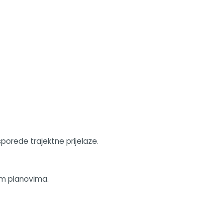
orede trajektne prijelaze.
šim planovima.