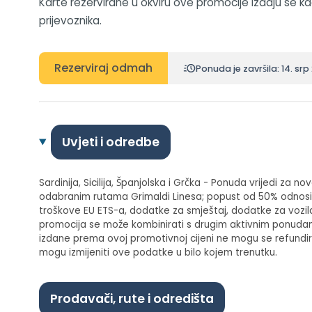
Karte rezervirane u okviru ove promocije izdaju se ka
prijevoznika.
Rezerviraj odmah
Ponuda je završila: 14. srp
Uvjeti i odredbe
Sardinija, Sicilija, Španjolska i Grčka - Ponuda vrijedi za n
odabranim rutama Grimaldi Linesa; popust od 50% odnosi s
troškove EU ETS-a, dodatke za smještaj, dodatke za vozila
promocija se može kombinirati s drugim aktivnim ponudam
izdane prema ovoj promotivnoj cijeni ne mogu se refundirat
mogu izmijeniti ove podatke u bilo kojem trenutku.
Prodavači, rute i odredišta