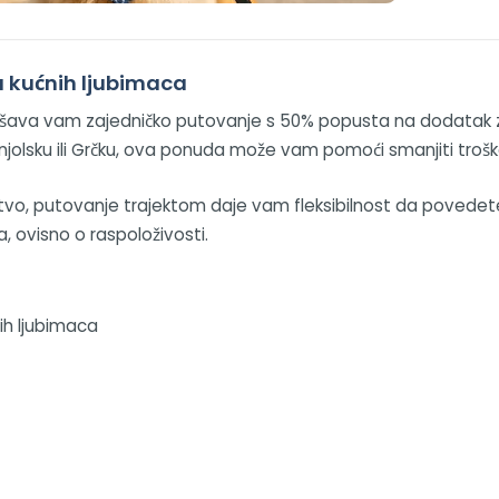
a kućnih ljubimaca
lakšava vam zajedničko putovanje s 50% popusta na dodatak z
u, Španjolsku ili Grčku, ova ponuda može vam pomoći smanjiti t
tvo, putovanje trajektom daje vam fleksibilnost da povedet
, ovisno o raspoloživosti.
ih ljubimaca