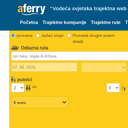
"Vodeća svjetska trajektna web 
Početna
Trajektne kompanije
Trajektne rute
T
povratna
Jedan smjer
Povratak drugim putem
detalji
Odlazna ruta
putnici
18+