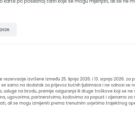
o karte po posebnoj tarifi koje se mogu mijenjati, ali se ne m
 2026.
ove rezervacije izvršene između 25. lipnja 2026. i 13. srpnja 2026. za
e samo na dodatak za prijevoz kućnih ljubimaca i ne odnosi se na 
, usluge na brodu, premije osiguranja ili druge troškove koji se n
a, ugovorima, partnerstvima, kodovima za popust i cijenama za s
i, ali se mogu izmijeniti prema trenutnim uvjetima trajektnog oper