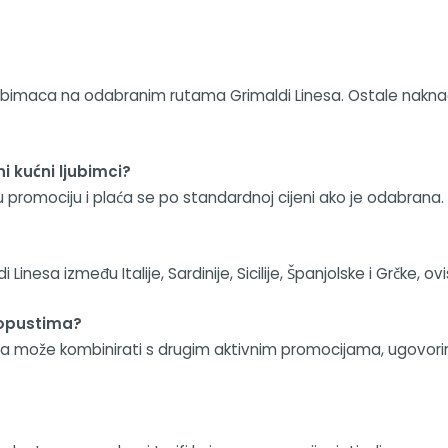
ubimaca na odabranim rutama Grimaldi Linesa. Ostale naknade
ni kućni ljubimci?
 u promociju i plaća se po standardnoj cijeni ako je odabrana.
sa između Italije, Sardinije, Sicilije, Španjolske i Grčke, ovi
popustima?
a može kombinirati s drugim aktivnim promocijama, ugovori