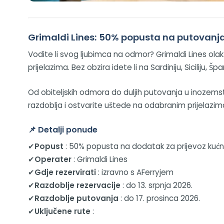
Grimaldi Lines: 50% popusta na putovanj
Vodite li svog ljubimca na odmor? Grimaldi Lines o
prijelazima. Bez obzira idete li na Sardiniju, Sicilij
Od obiteljskih odmora do duljih putovanja u inozems
razdoblja i ostvarite uštede na odabranim prijelazima
📌
Detalji ponude
✔
Popust
: 50% popusta na dodatak za prijevoz kućn
✔
Operater
: Grimaldi Lines
✔
Gdje rezervirati
: izravno s AFerryjem
✔
Razdoblje rezervacije
: do 13. srpnja 2026.
✔
Razdoblje putovanja
: do 17. prosinca 2026.
✔
Uključene rute
: