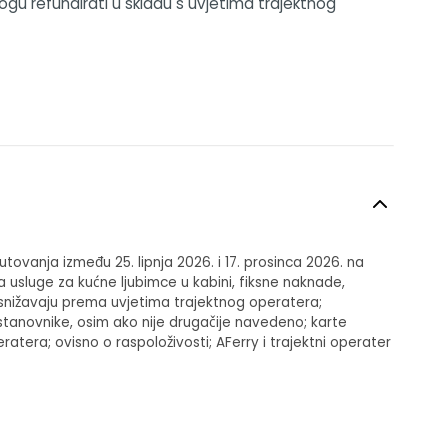
ogu refundirati u skladu s uvjetima trajektnog
 putovanja između 25. lipnja 2026. i 17. prosinca 2026. na
usluge za kućne ljubimce u kabini, fiksne naknade,
e snižavaju prema uvjetima trajektnog operatera;
tanovnike, osim ako nije drugačije navedeno; karte
atera; ovisno o raspoloživosti; AFerry i trajektni operater