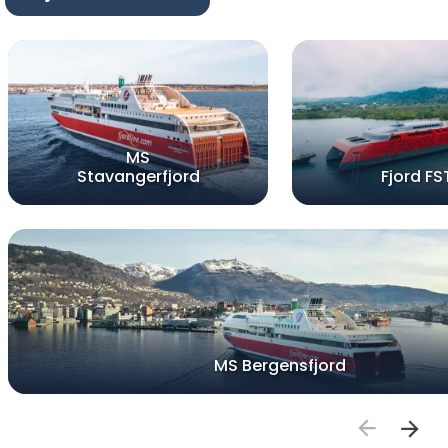
MS
Stavangerfjord
Fjord FS
MS Bergensfjord