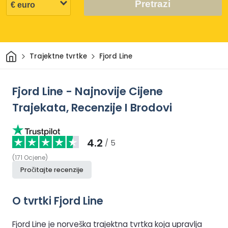
Pretrazi
Dom
Trajektne tvrtke
Fjord Line
Fjord Line - Najnovije Cijene
Trajekata, Recenzije I Brodovi
4.2
/ 5
(
171
Ocjene
)
Pročitajte recenzije
O tvrtki Fjord Line
Fjord Line je norveška trajektna tvrtka koja upravlja