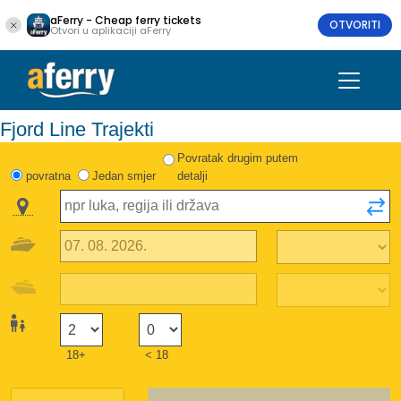
aFerry - Cheap ferry tickets
OTVORITI
Otvori u aplikaciji aFerry
Fjord Line Trajekti
Povratak drugim putem
povratna
Jedan smjer
detalji
18+
< 18