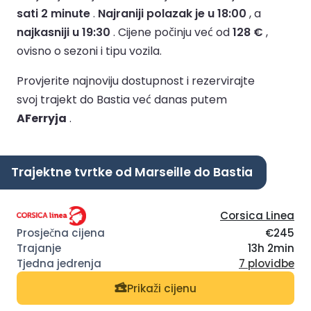
sati 2 minute
.
Najraniji polazak je u 18:00
, a
najkasniji u 19:30
.
Cijene počinju već od
128 €
,
ovisno o sezoni i tipu vozila.
Provjerite najnoviju dostupnost i rezervirajte
svoj trajekt do Bastia već danas putem
AFerryja
.
Trajektne tvrtke od Marseille do Bastia
Corsica Linea
€245
13h 2min
7 plovidbe
Prikaži cijenu