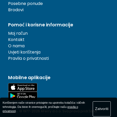
Posebne ponude
Brodovi
Pomoć i korisne informacije
Moj račun
Kontakt
O nama
Uvjeti korištenja
Pravila o privatnosti
Mobilne aplikacije
Korištenjem naše stranice pristajete na upotrebu kolačića i sličnih
tehnologija. Da biste ih onemogućili, pročitajte našu
pravila o
Zatvoriti
© 1977-
2026
AFerry d.o.o. Sva prava pridržana.
privatnosti
.