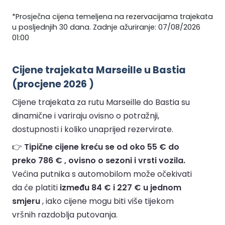
*Prosječna cijena temeljena na rezervacijama trajekata
u posljednjih 30 dana. Zadnje ažuriranje: 07/08/2026
01:00
Cijene trajekata Marseille u Bastia
(procjene 2026 )
Cijene trajekata za rutu Marseille do Bastia su
dinamične i variraju ovisno o potražnji,
dostupnosti i koliko unaprijed rezervirate.
👉
Tipične cijene kreću se od oko 55 € do
preko 786 € , ovisno o sezoni i vrsti vozila.
Većina putnika s automobilom može očekivati
da će platiti
između 84 € i 227 € u jednom
smjeru
, iako cijene mogu biti više tijekom
vršnih razdoblja putovanja.