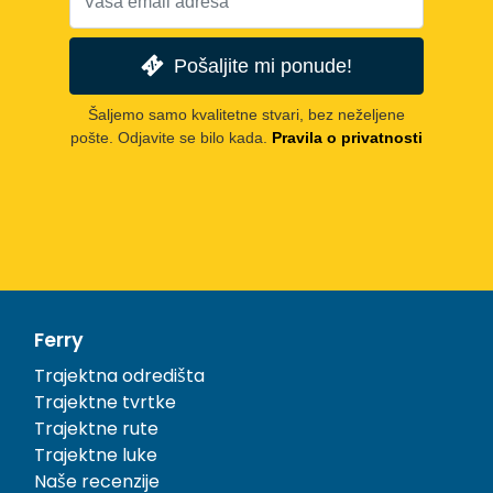
Pošaljite mi ponude!
Šaljemo samo kvalitetne stvari, bez neželjene
pošte. Odjavite se bilo kada.
Pravila o privatnosti
Ferry
Trajektna odredišta
Trajektne tvrtke
Trajektne rute
Trajektne luke
Naše recenzije