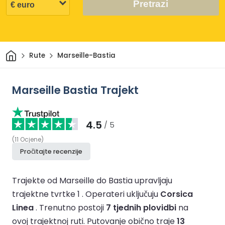
Pretrazi
Dom
Rute
Marseille-Bastia
Marseille Bastia Trajekt
4.5
/ 5
(
11
Ocjene
)
Pročitajte recenzije
Trajekte od Marseille do Bastia upravljaju
trajektne tvrtke 1 .
Operateri uključuju
Corsica
Linea
.
Trenutno postoji
7 tjednih plovidbi
na
ovoj trajektnoj ruti.
Putovanje obično traje
13