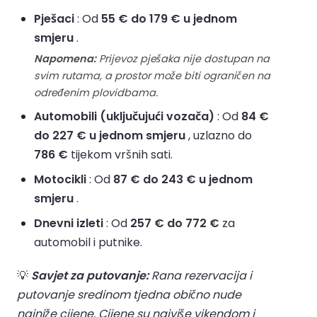
Pješaci
: Od
55 € do 179 € u jednom
smjeru
.
Napomena:
Prijevoz pješaka nije dostupan na
svim rutama, a prostor može biti ograničen na
određenim plovidbama.
Automobili (uključujući vozača)
: Od
84 €
do 227 € u jednom smjeru
, uzlazno do
786 €
tijekom vršnih sati.
Motocikli
: Od
87 € do 243 € u jednom
smjeru
.
Dnevni izleti
: Od
257 € do 772 €
za
automobil i putnike.
💡
Savjet za putovanje:
Rana rezervacija i
putovanje sredinom tjedna obično nude
najniže cijene. Cijene su najviše vikendom i