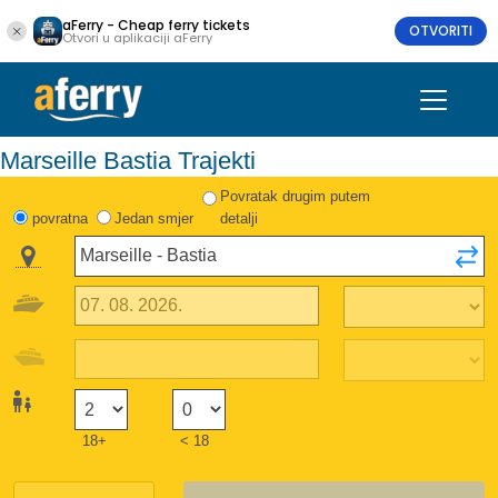
aFerry - Cheap ferry tickets
OTVORITI
Otvori u aplikaciji aFerry
Marseille Bastia Trajekti
Povratak drugim putem
povratna
Jedan smjer
detalji
18+
< 18