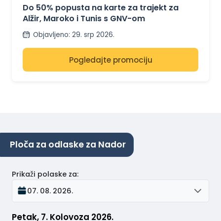
TUNIS
Do 50% popusta na karte za trajekt za
Alžir, Maroko i Tunis s GNV-om
Objavljeno
:
29. srp 2026.
Pogledajte promociju
Ploča za odlaske za Nador
Prikaži polaske za
:
07. 08. 2026.
Petak, 7. Kolovoza 2026.