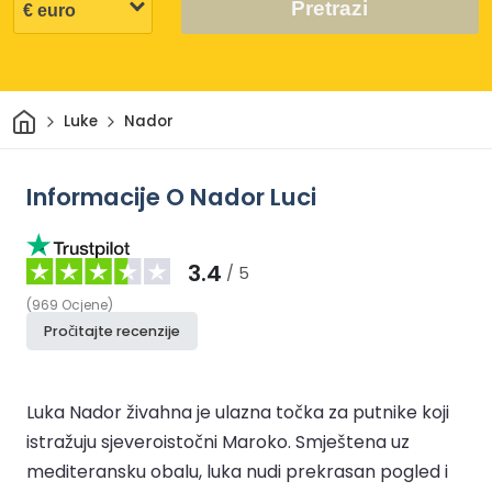
Pretrazi
Dom
Luke
Nador
Informacije O Nador Luci
3.4
/ 5
(
969
Ocjene
)
Pročitajte recenzije
Luka Nador živahna je ulazna točka za putnike koji
istražuju sjeveroistočni Maroko. Smještena uz
mediteransku obalu, luka nudi prekrasan pogled i