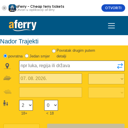
aFerry - Cheap ferry tickets
OTVORITI
Otvori u aplikaciji aFerry
Nador Trajekti
Povratak drugim putem
povratna
Jedan smjer
detalji
18+
< 18