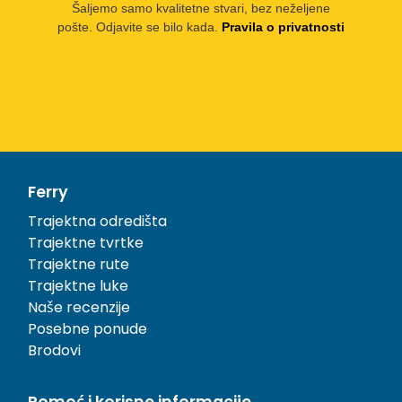
Šaljemo samo kvalitetne stvari, bez neželjene
pošte. Odjavite se bilo kada.
Pravila o privatnosti
Ferry
Trajektna odredišta
Trajektne tvrtke
Trajektne rute
Trajektne luke
Naše recenzije
Posebne ponude
Brodovi
Pomoć i korisne informacije