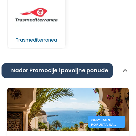
Trasmediterranea
Nador Promocije i povoljne ponude
GNV: -50%
POPUSTA NA
TRAJEKTE ZA
ALŽIR, MAROKO I