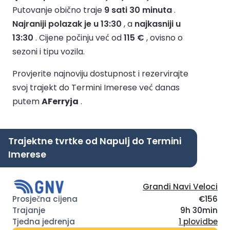
Putovanje obično traje
9 sati 30 minuta
.
Najraniji polazak je u 13:30
, a
najkasniji u
13:30
.
Cijene počinju već od
115 €
, ovisno o
sezoni i tipu vozila.
Provjerite najnoviju dostupnost i rezervirajte
svoj trajekt do Termini Imerese već danas
putem
AFerryja
.
Trajektne tvrtke od Napulj do Termini
Imerese
Grandi Navi Veloci
€156
9h 30min
1 plovidbe