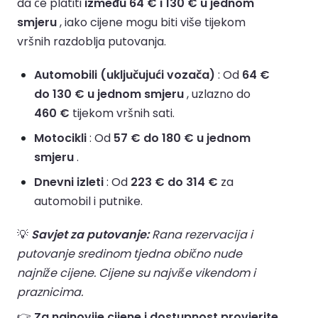
da će platiti
između 64 € i 130 € u jednom
smjeru
, iako cijene mogu biti više tijekom
vršnih razdoblja putovanja.
Automobili (uključujući vozača)
: Od
64 €
do 130 € u jednom smjeru
, uzlazno do
460 €
tijekom vršnih sati.
Motocikli
: Od
57 € do 180 € u jednom
smjeru
.
Dnevni izleti
: Od
223 € do 314 €
za
automobil i putnike.
💡
Savjet za putovanje:
Rana rezervacija i
putovanje sredinom tjedna obično nude
najniže cijene. Cijene su najviše vikendom i
praznicima.
👉
Za najnovije cijene i dostupnost provjerite