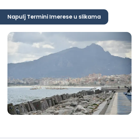
Napulj Termini Imerese u slikama