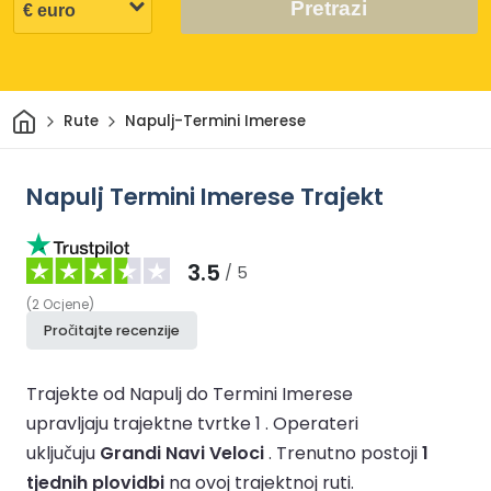
Pretrazi
Dom
Rute
Napulj-Termini Imerese
Napulj Termini Imerese Trajekt
3.5
/ 5
(
2
Ocjene
)
Pročitajte recenzije
Trajekte od Napulj do Termini Imerese
upravljaju trajektne tvrtke 1 .
Operateri
uključuju
Grandi Navi Veloci
.
Trenutno postoji
1
tjednih plovidbi
na ovoj trajektnoj ruti.