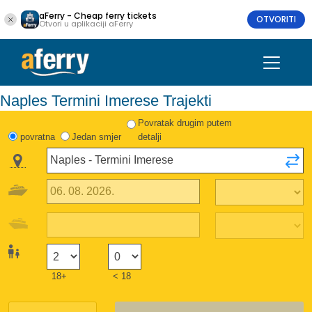
aFerry - Cheap ferry tickets
OTVORITI
Otvori u aplikaciji aFerry
Naples Termini Imerese Trajekti
Povratak drugim putem
povratna
Jedan smjer
detalji
18+
< 18