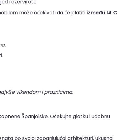
jed rezervirate.
obilom može očekivati da će platiti
između 14 €
ma.
i.
najviše vikendom i praznicima.
 kopnene Španjolske. Očekujte glatku i udobnu
oznata po svojoj zapanjujućoj arhitekturi, ukusnoj