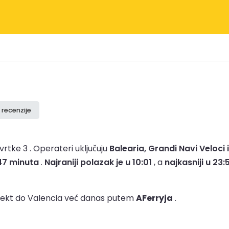
 recenzije
vrtke 3 .
Operateri uključuju
Balearia, Grandi Navi Veloci
 47 minuta
.
Najraniji polazak je u 10:01
, a
najkasniji u 23:
trajekt do Valencia već danas putem
AFerryja
.