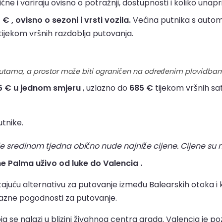
e i variraju ovisno o potražnji, dostupnosti i koliko unapri
 , ovisno o sezoni i vrsti vozila.
Većina putnika s autom
 tijekom vršnih razdoblja putovanja.
rutama, a prostor može biti ograničen na određenim plovidba
5 € u jednom smjeru
, uzlazno do
685 €
tijekom vršnih sat
utnike.
e sredinom tjedna obično nude najniže cijene. Cijene su 
ne Palma uživo od luke do Valencia .
tajuću alternativu za putovanje između Balearskih otoka i
azne pogodnosti za putovanje.
oja se nalazi u blizini živahnog centra grada. Valencia je p