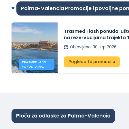
Palma-Valencia Promocije i povoljne po
Trasmed Flash ponuda: ušt
na rezervacijama trajekta
između Španjolske i Balears
Objavljeno
:
30. srp 2026.
Pogledajte promociju
TRASMED: 40%
POPUSTA NA
TRAJEKTE ZA
BALEARE – FLASH
PONUDA
Ploča za odlaske za Palma-Valencia