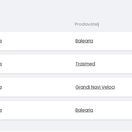
Prodavatelj
a
Balearia
a
Trasmed
a
Grandi Navi Veloci
a
Balearia