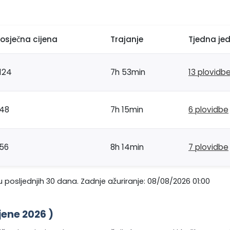
rosječna cijena
Trajanje
Tjedna je
124
7h 53min
13 plovidb
48
7h 15min
6 plovidbe
56
8h 14min
7 plovidbe
 posljednjih 30 dana. Zadnje ažuriranje: 08/08/2026 01:00
jene 2026 )