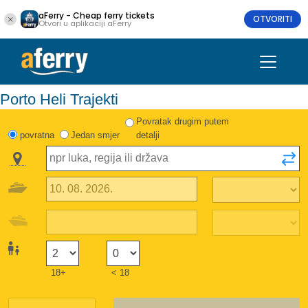
aFerry - Cheap ferry tickets
OTVORITI
Otvori u aplikaciji aFerry
Porto Heli Trajekti
Povratak drugim putem
povratna
Jedan smjer
detalji
18+
< 18