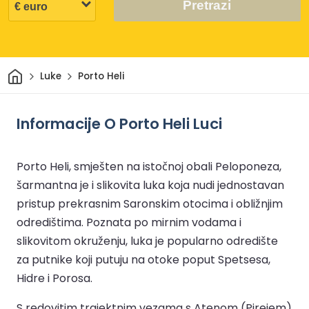
Pretrazi
Dom
Luke
Porto Heli
Informacije O Porto Heli Luci
Porto Heli, smješten na istočnoj obali Peloponeza,
šarmantna je i slikovita luka koja nudi jednostavan
pristup prekrasnim Saronskim otocima i obližnjim
odredištima. Poznata po mirnim vodama i
slikovitom okruženju, luka je popularno odredište
za putnike koji putuju na otoke poput Spetsesa,
Hidre i Porosa.
S redovitim trajektnim vezama s Atenom (Pirejem)