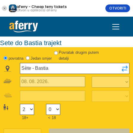
aFerry - Cheap ferry tickets
OTVORITI
Otvori u aplikaciji aFerry
Sete do Bastia trajekt
Povratak drugim putem
povratna
Jedan smjer
detalji
18+
< 18