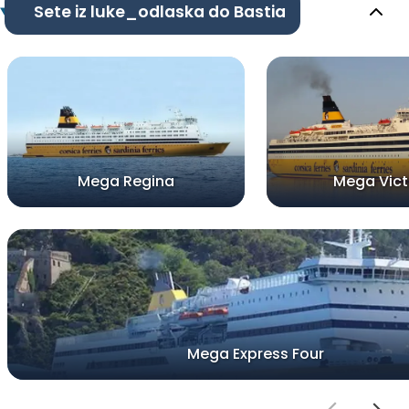
Sete iz luke_odlaska do Bastia
Mega Regina
Mega Vict
Mega Express Four