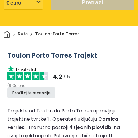
Pretrazi
Dom
Rute
Toulon-Porto Torres
Toulon Porto Torres Trajekt
4.2
/ 5
(
9
Ocjene
)
Pročitajte recenzije
Trajekte od Toulon do Porto Torres upravljaju
trajektne tvrtke 1 .
Operateri uključuju
Corsica
Ferries
.
Trenutno postoji
4 tjednih plovidbi
na
ovoj trajektnoj ruti.
Putovanje obično traje
11