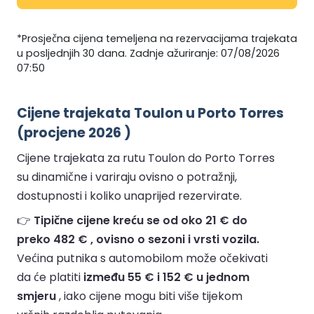
*Prosječna cijena temeljena na rezervacijama trajekata
u posljednjih 30 dana. Zadnje ažuriranje: 07/08/2026
07:50
Cijene trajekata Toulon u Porto Torres
(procjene 2026 )
Cijene trajekata za rutu Toulon do Porto Torres
su dinamične i variraju ovisno o potražnji,
dostupnosti i koliko unaprijed rezervirate.
👉
Tipične cijene kreću se od oko 21 € do
preko 482 € , ovisno o sezoni i vrsti vozila.
Većina putnika s automobilom može očekivati
da će platiti
između 55 € i 152 € u jednom
smjeru
, iako cijene mogu biti više tijekom