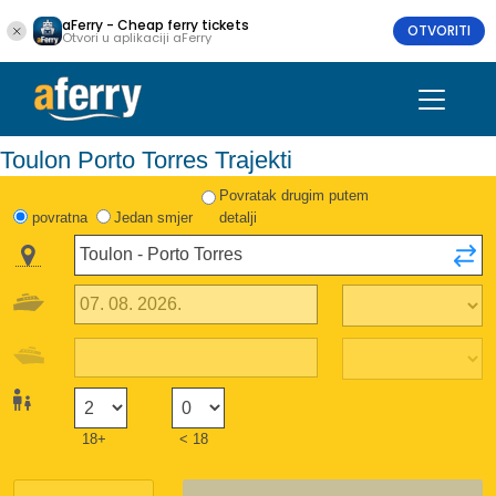
aFerry - Cheap ferry tickets
OTVORITI
Otvori u aplikaciji aFerry
Toulon Porto Torres Trajekti
Povratak drugim putem
povratna
Jedan smjer
detalji
18+
< 18