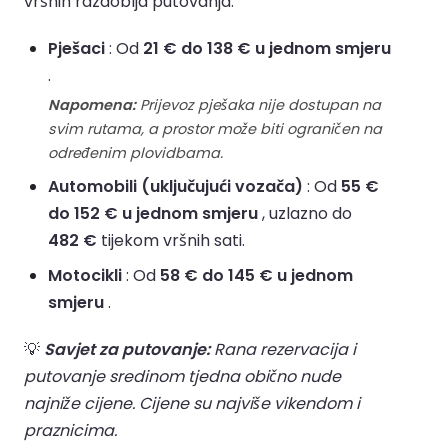
vršnih razdoblja putovanja.
Pješaci
: Od
21 € do 138 € u jednom smjeru
.
Napomena:
Prijevoz pješaka nije dostupan na
svim rutama, a prostor može biti ograničen na
određenim plovidbama.
Automobili (uključujući vozača)
: Od
55 €
do 152 € u jednom smjeru
, uzlazno do
482 €
tijekom vršnih sati.
Motocikli
: Od
58 € do 145 € u jednom
smjeru
.
💡
Savjet za putovanje:
Rana rezervacija i
putovanje sredinom tjedna obično nude
najniže cijene. Cijene su najviše vikendom i
praznicima.