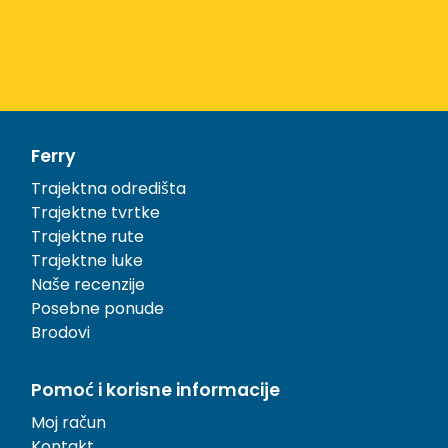
Ferry
Trajektna odredišta
Trajektne tvrtke
Trajektne rute
Trajektne luke
Naše recenzije
Posebne ponude
Brodovi
Pomoć i korisne informacije
Moj račun
Kontakt