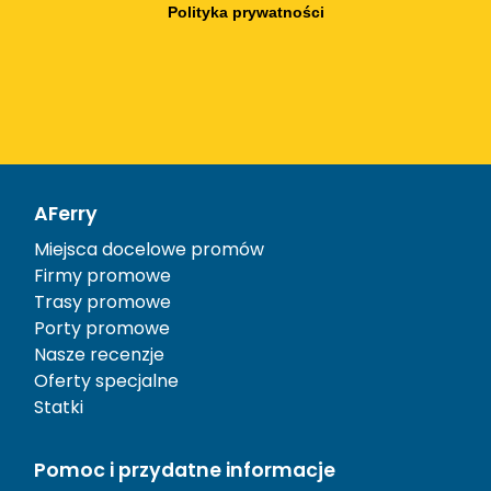
Polityka prywatności
AFerry
Miejsca docelowe promów
Firmy promowe
Trasy promowe
Porty promowe
Nasze recenzje
Oferty specjalne
Statki
Pomoc i przydatne informacje