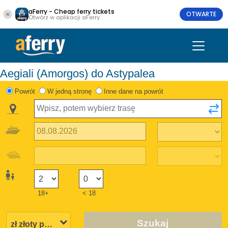
aFerry - Cheap ferry tickets
OTWARTE
Otwórz w aplikacji aFerry
Aegiali (Amorgos) do Astypalea
Powrót
W jedną stronę
Inne dane na powrót
18+
< 18
Szukaj