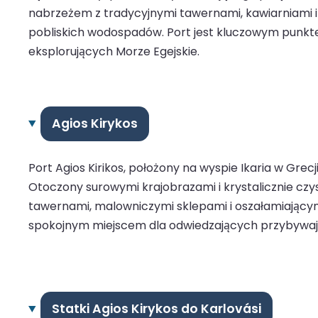
nabrzeżem z tradycyjnymi tawernami, kawiarniami i s
pobliskich wodospadów. Port jest kluczowym punkte
eksplorujących Morze Egejskie.
Agios Kirykos
Port Agios Kirikos, położony na wyspie Ikaria w Gre
Otoczony surowymi krajobrazami i krystalicznie czys
tawernami, malowniczymi sklepami i oszałamiającymi
spokojnym miejscem dla odwiedzających przybyw
Statki Agios Kirykos do Karlovási