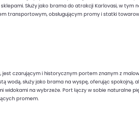
klepami. Służy jako brama do atrakcji Karlovasi, w tym 
m transportowym, obsługującym promy i statki towarowe
cji, jest czarującym i historycznym portem znanym z malo
tą wodą, służy jako brama na wyspę, oferując spokojną, a
 widokami na wybrzeże. Port łączy w sobie naturalne pięk
ających promem.