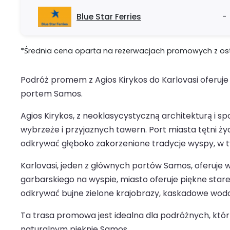
Blue Star Ferries
-
*Średnia cena oparta na rezerwacjach promowych z ostat
Podróż promem z Agios Kirykos do Karlovasi oferuje 
portem Samos.
Agios Kirykos, z neoklasycystyczną architekturą i s
wybrzeże i przyjaznych tawern. Port miasta tętni ży
odkrywać głęboko zakorzenione tradycje wyspy, w tym
Karlovasi, jeden z głównych portów Samos, oferuje wy
garbarskiego na wyspie, miasto oferuje piękne stare
odkrywać bujne zielone krajobrazy, kaskadowe wodos
Ta trasa promowa jest idealna dla podróżnych, któr
naturalnym pięknie Samos.