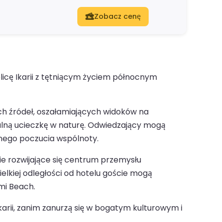
Zobacz cenę
licę Ikarii z tętniącym życiem północnym
ych źródeł, oszałamiających widoków na
dealną ucieczkę w naturę. Odwiedzający mogą
ilnego poczucia wspólnoty.
nie rozwijające się centrum przemysłu
elkiej odległości od hotelu goście mogą
mi Beach.
arii, zanim zanurzą się w bogatym kulturowym i