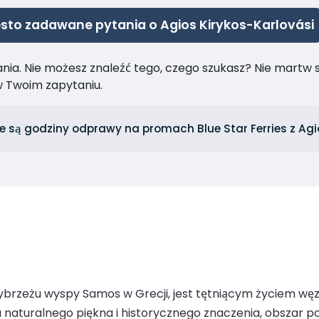
sto zadawane pytania o Agios Kirykos-Karlovási
ia. Nie możesz znaleźć tego, czego szukasz? Nie martw się
 Twoim zapytaniu.
e są godziny odprawy na promach Blue Star Ferries z Agi
brzeżu wyspy Samos w Grecji, jest tętniącym życiem wę
 naturalnego piękna i historycznego znaczenia, obszar p