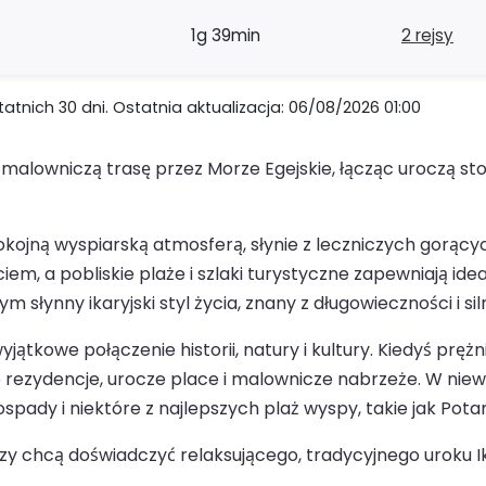
1g 39min
2 rejsy
nich 30 dni. Ostatnia aktualizacja: 06/08/2026 01:00
malowniczą trasę przez Morze Egejskie, łącząc uroczą sto
pokojną wyspiarską atmosferą, słynie z leczniczych gorąc
ciem, a pobliskie plaże i szlaki turystyczne zapewniają i
 słynny ikaryjski styl życia, znany z długowieczności i s
jątkowe połączenie historii, natury i kultury. Kiedyś pręż
 rezydencje, urocze place i malownicze nabrzeże. W niewi
pady i niektóre z najlepszych plaż wyspy, takie jak Pota
zy chcą doświadczyć relaksującego, tradycyjnego uroku Ik