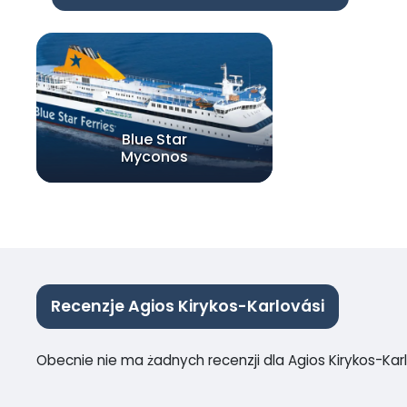
Blue Star
Myconos
Recenzje Agios Kirykos-Karlovási
Obecnie nie ma żadnych recenzji dla Agios Kirykos-Kar