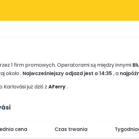
przez 1 firm promowych.
Operatorami są między innymi
Bl
j około .
Najwcześniejszy odjazd jest o 14:35
, a
najpóźn
Karlovási już dziś z
AFerry
.
vási
rednia cena
Czas trwania
Tygodniow