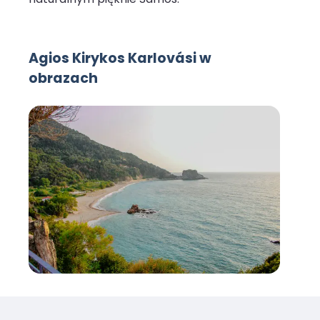
Agios Kirykos Karlovási w
obrazach