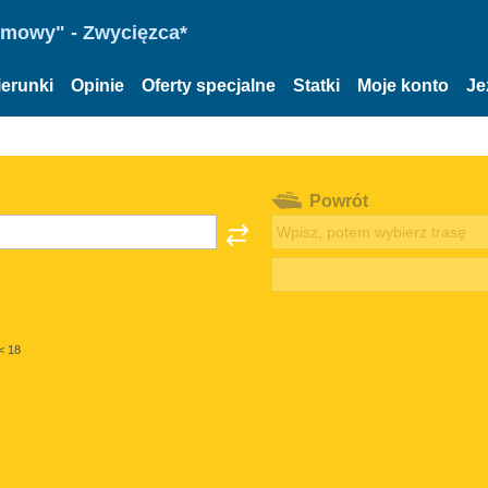
omowy" - Zwycięzca*
ierunki
Opinie
Oferty specjalne
Statki
Moje konto
Je
Powrót
< 18