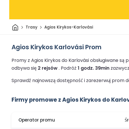
Dom
Trasy
Agios Kirykos-Karlovási
Agios Kirykos Karlovási Prom
Promy z Agios Kirykos do Karlovási obsługiwane są 
odbywa się
2 rejsów
.
Podróż
1 godz. 39min
zazwycza
Sprawdź najnowszą dostępność i zarezerwuj prom do 
Firmy promowe z Agios Kirykos do Karlo
Operator promu
Ś