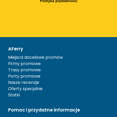
Polityka prywatności
AFerry
Miejsca docelowe promów
Firmy promowe
Trasy promowe
Porty promowe
Nasze recenzje
Oferty specjalne
Statki
Pomoc i przydatne informacje