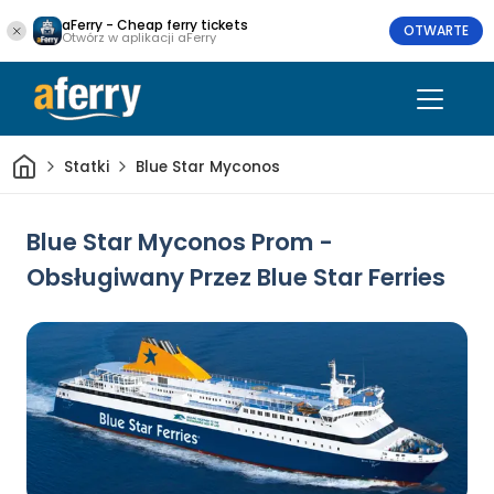
aFerry - Cheap ferry tickets
OTWARTE
Otwórz w aplikacji aFerry
Dom
Statki
Blue Star Myconos
Blue Star Myconos Prom -
Obsługiwany Przez Blue Star Ferries