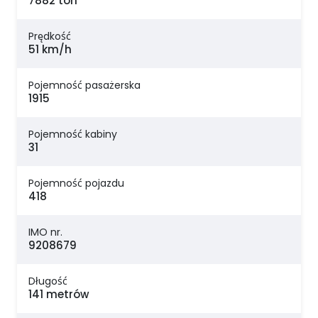
7882 ton
Prędkość
51 km/h
Pojemność pasażerska
1915
Pojemność kabiny
31
Pojemność pojazdu
418
IMO nr.
9208679
Długość
141 metrów