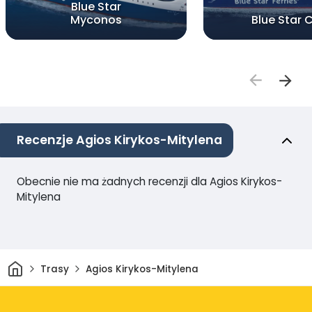
Blue Star
Myconos
Blue Star 
Recenzje Agios Kirykos-Mitylena
Obecnie nie ma żadnych recenzji dla Agios Kirykos-
Mitylena
Dom
Trasy
Agios Kirykos-Mitylena