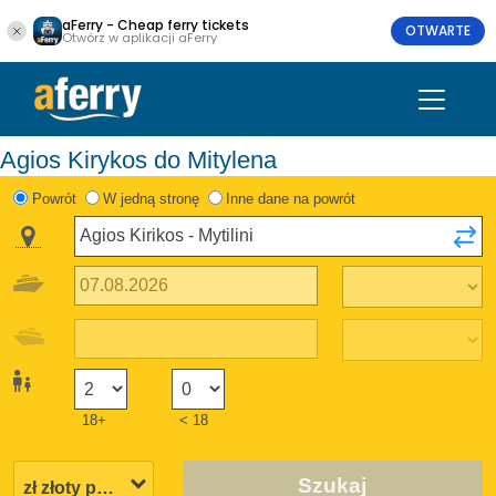
aFerry - Cheap ferry tickets
OTWARTE
Otwórz w aplikacji aFerry
Agios Kirykos do Mitylena
Powrót
W jedną stronę
Inne dane na powrót
18+
< 18
Szukaj