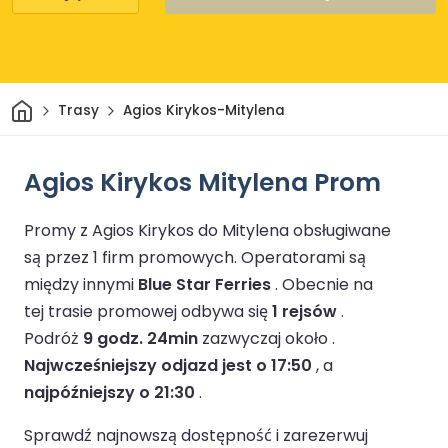
Dom
Trasy
Agios Kirykos-Mitylena
Agios Kirykos Mitylena Prom
Promy z Agios Kirykos do Mitylena obsługiwane
są przez 1 firm promowych.
Operatorami są
między innymi
Blue Star Ferries
.
Obecnie na
tej trasie promowej odbywa się
1 rejsów
.
Podróż
9 godz. 24min
zazwyczaj około .
Najwcześniejszy odjazd jest o 17:50
, a
najpóźniejszy o 21:30
.
Sprawdź najnowszą dostępność i zarezerwuj