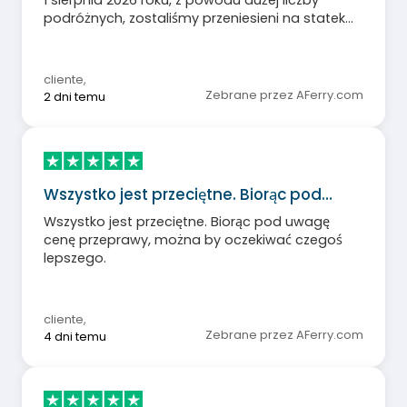
1 sierpnia 2026 roku, z powodu dużej liczby
podróżnych, zostaliśmy przeniesieni na statek
Balerea i ostatecznie wszystko było w porządku.
Pozdrawiam
cliente
,
Zebrane przez AFerry.com
2 dni temu
Wszystko jest przeciętne. Biorąc pod…
Wszystko jest przeciętne. Biorąc pod uwagę
cenę przeprawy, można by oczekiwać czegoś
lepszego.
cliente
,
Zebrane przez AFerry.com
4 dni temu