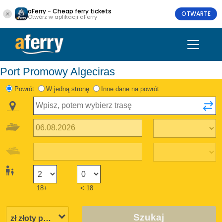
aFerry - Cheap ferry tickets
OTWARTE
Otwórz w aplikacji aFerry
Port Promowy Algeciras
Powrót
W jedną stronę
Inne dane na powrót
18+
< 18
Szukaj