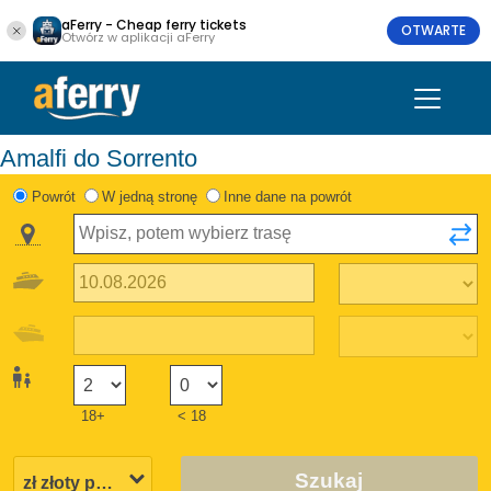
aFerry - Cheap ferry tickets
OTWARTE
Otwórz w aplikacji aFerry
Amalfi do Sorrento
Powrót
W jedną stronę
Inne dane na powrót
18+
< 18
Szukaj