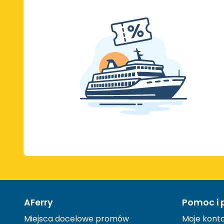
AFerry
Pomoc i 
Miejsca docelowe promów
Moje kont