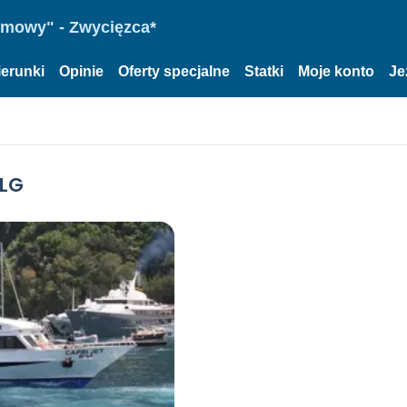
omowy" - Zwycięzca*
ierunki
Opinie
Oferty specjalne
Statki
Moje konto
Je
NLG