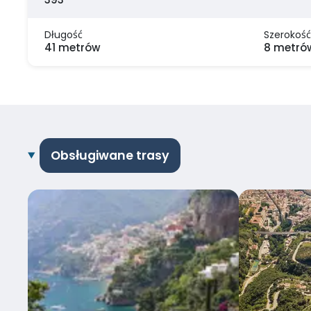
Długość
Szerokość
41 metrów
8 metró
Obsługiwane trasy