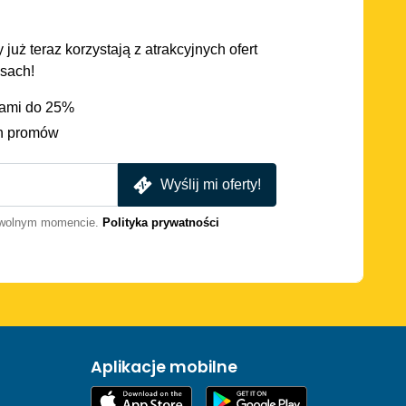
 już teraz korzystają z atrakcyjnych ofert
asach!
iami do 25%
h promów
Wyślij mi oferty!
dowolnym momencie.
Polityka prywatności
Aplikacje mobilne