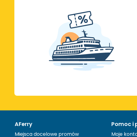
AFerry
Pomoc i 
Miejsca docelowe promów
Moje kont