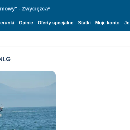
omowy" - Zwycięzca*
ierunki
Opinie
Oferty specjalne
Statki
Moje konto
Je
 NLG