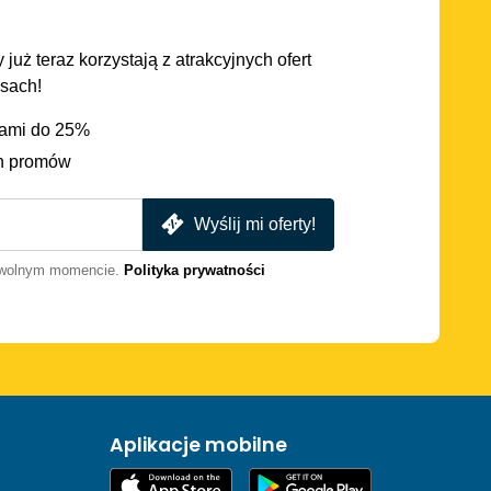
 już teraz korzystają z atrakcyjnych ofert
asach!
iami do 25%
h promów
Wyślij mi oferty!
dowolnym momencie.
Polityka prywatności
Aplikacje mobilne