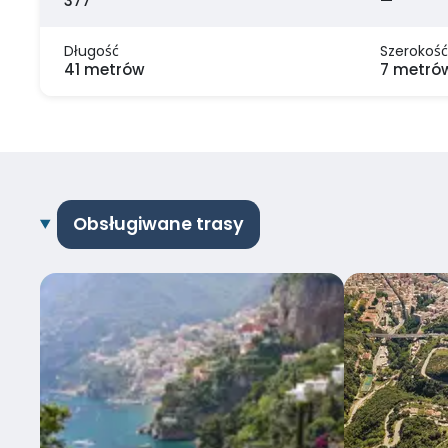
377
—
Długość
Szerokość
41 metrów
7 metró
Obsługiwane trasy