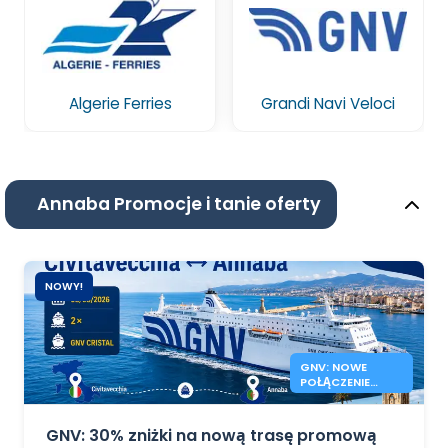
Algerie Ferries
Grandi Navi Veloci
Annaba Promocje i tanie oferty
NOWY!
GNV: NOWE
POŁĄCZENIE
PROMOWE
CIVITAVECCHIA
ANNABA
GNV: 30% zniżki na nową trasę promową