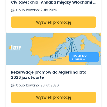
Civitavecchia–Annaba między Włochami a
Algierią
Opublikowano
:
7 sie 2026
Wyświetl promocję
PROMY DO
ALGIERII –
REZERWACJE NA
LATO 2026 JUŻ
OTWARTE
Rezerwacje promów do Algierii na lato
2026 już otwarte
Opublikowano
:
26 lut 2026
Wyświetl promocję