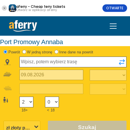
aFerry - Cheap ferry tickets
OTWARTE
Otwórz w aplikacji aFerry
Port Promowy Annaba
Powrót
W jedną stronę
Inne dane na powrót
18+
< 18
Szukaj