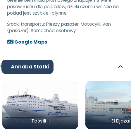
terenie terminalu promowego znajduje się wiele
pasów ruchu dla pojazdów, dzięki czemu wejście na
pokład jest szybkie i płynne.
Środki transportu:
Pieszy pasażer, Motocykl, Van
(pasażer), Samochód osobowy
🗺️ Google Maps
Annaba Statki
Tassili II
El Djazair