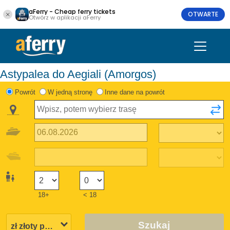
aFerry - Cheap ferry tickets
OTWARTE
Otwórz w aplikacji aFerry
Astypalea do Aegiali (Amorgos)
Powrót
W jedną stronę
Inne dane na powrót
18+
< 18
Szukaj