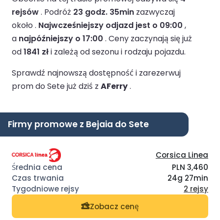
rejsów
.
Podróż
23 godz. 35min
zazwyczaj
około .
Najwcześniejszy odjazd jest o 09:00
,
a
najpóźniejszy o 17:00
.
Ceny zaczynają się już
od
1841 zł
i zależą od sezonu i rodzaju pojazdu.
Sprawdź najnowszą dostępność i zarezerwuj
prom do Sete już dziś z
AFerry
.
Firmy promowe z Bejaia do Sete
Corsica Linea
PLN 3,460
24g 27min
2 rejsy
Zobacz cenę