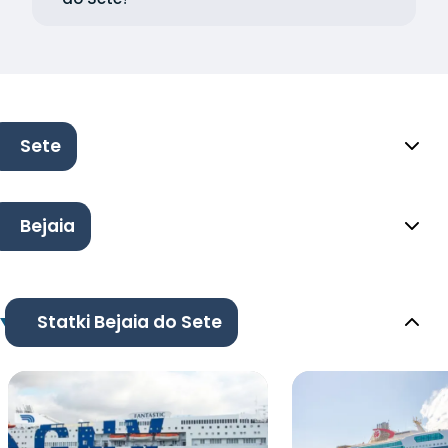
Sete
Bejaia
Statki Bejaia do Sete