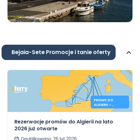
Bejaia-Sete Promocje i tanie oferty
PROMY DO
ALGIERII –
REZERWACJE NA
LATO 2026 JUŻ
OTWARTE
Rezerwacje promów do Algierii na lato
2026 już otwarte
Opublikowano
:
26 lut 2026