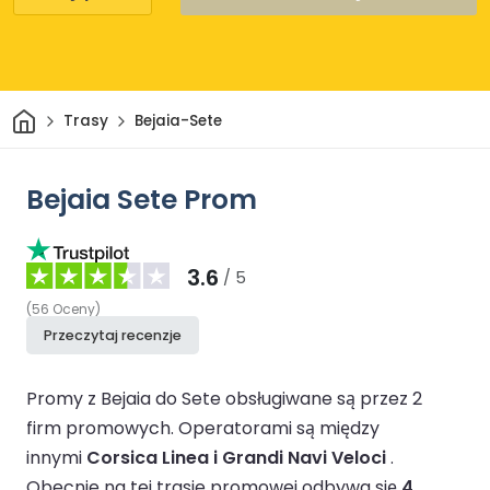
Dom
Trasy
Bejaia-Sete
Bejaia Sete Prom
3.6
/ 5
(
56
Oceny
)
Przeczytaj recenzje
Promy z Bejaia do Sete obsługiwane są przez 2
firm promowych.
Operatorami są między
innymi
Corsica Linea i Grandi Navi Veloci
.
Obecnie na tej trasie promowej odbywa się
4