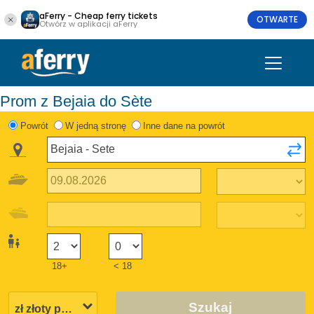
aFerry - Cheap ferry tickets
OTWARTE
Otwórz w aplikacji aFerry
Prom z Bejaia do Sète
Powrót
W jedną stronę
Inne dane na powrót
18+
< 18
Szukaj