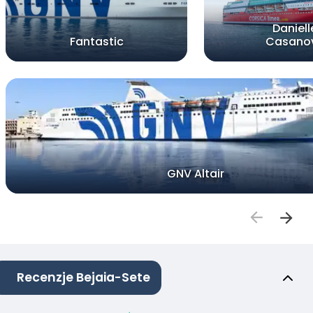
Daniell
Fantastic
Casano
GNV Altair
Recenzje Bejaia-Sete