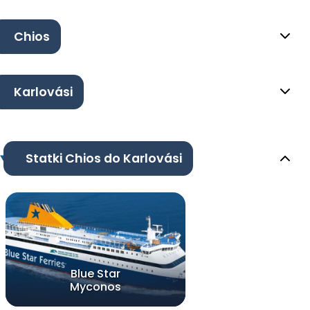
Chios
Karlovási
Statki Chios do Karlovási
Blue Star
Myconos