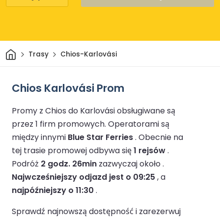
Dom
Trasy
Chios-Karlovási
Chios Karlovási Prom
Promy z Chios do Karlovási obsługiwane są
przez 1 firm promowych.
Operatorami są
między innymi
Blue Star Ferries
.
Obecnie na
tej trasie promowej odbywa się
1 rejsów
.
Podróż
2 godz. 26min
zazwyczaj około .
Najwcześniejszy odjazd jest o 09:25
, a
najpóźniejszy o 11:30
.
Sprawdź najnowszą dostępność i zarezerwuj