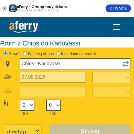
aFerry - Cheap ferry tickets
OTWARTE
Otwórz w aplikacji aFerry
Prom z Chios do Karlovassi
Powrót
W jedną stronę
Inne dane na powrót
18+
< 18
Szukaj