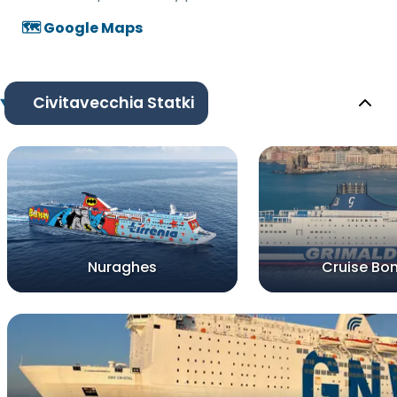
🗺️ Google Maps
Civitavecchia Statki
Nuraghes
Cruise Bon