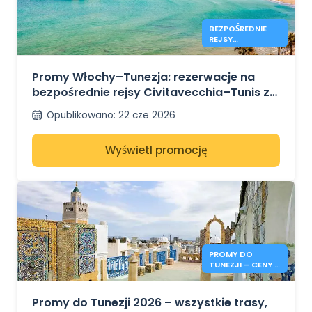
BEZPOŚREDNIE
REJSY
CIVITAVECCHIA–
TUNIS SĄ JUŻ
DOSTĘPNE Z GNV
Promy Włochy–Tunezja: rezerwacje na
bezpośrednie rejsy Civitavecchia–Tunis z
GNV na lato 2026 r. są już otwarte
Opublikowano
:
22 cze 2026
Wyświetl promocję
PROMY DO
TUNEZJI – CENY I
INFORMACJE NA
LATO 2026
Promy do Tunezji 2026 – wszystkie trasy,