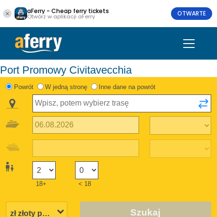
aFerry - Cheap ferry tickets
OTWARTE
Otwórz w aplikacji aFerry
Port Promowy Civitavecchia
Powrót
W jedną stronę
Inne dane na powrót
18+
< 18
Szukaj