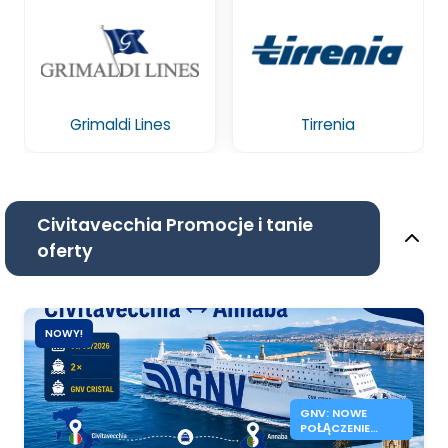
Grimaldi Lines
Tirrenia
Civitavecchia Promocje i tanie
oferty
NOWY!
GNV: NOWE
POŁĄCZENIE
PROMOWE