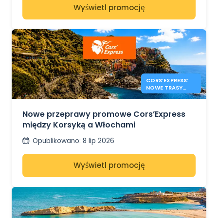
Wyświetl promocję
CORS’EXPRESS:
NOWE TRASY
KORSYKA –
WŁOCHY
Nowe przeprawy promowe Cors’Express
między Korsyką a Włochami
Opublikowano
:
8 lip 2026
Wyświetl promocję