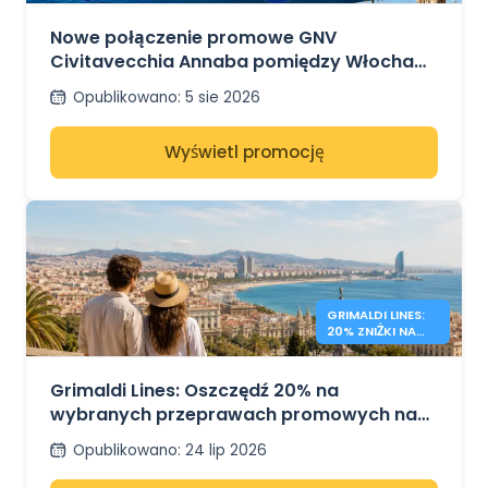
CIVITAVECCHIA
ANNABA
Nowe połączenie promowe GNV
Civitavecchia Annaba pomiędzy Włochami
a Algierią
Opublikowano
:
5 sie 2026
Wyświetl promocję
GRIMALDI LINES:
20% ZNIŻKI NA
PROMY PO
MORZU
ŚRÓDZIEMNYM
Grimaldi Lines: Oszczędź 20% na
wybranych przeprawach promowych na
Sardynię, Sycylię i do Hiszpanii
Opublikowano
:
24 lip 2026