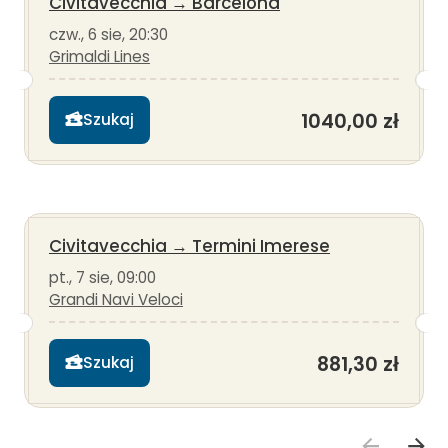
Civitavecchia
→
Barcelona
czw., 6 sie, 20:30
Grimaldi Lines
1040,00 zł
Szukaj
Civitavecchia
→
Termini Imerese
pt., 7 sie, 09:00
Grandi Navi Veloci
881,30 zł
Szukaj