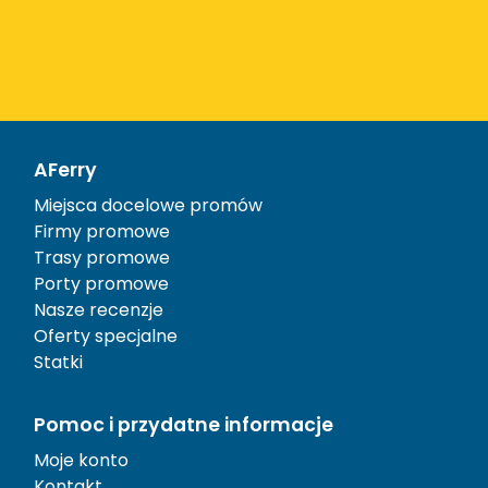
AFerry
Miejsca docelowe promów
Firmy promowe
Trasy promowe
Porty promowe
Nasze recenzje
Oferty specjalne
Statki
Pomoc i przydatne informacje
Moje konto
Kontakt