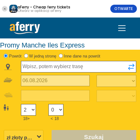
aFerry - Cheap ferry tickets
OTWARTE
Otwórz w aplikacji aFerry
Promy Manche Iles Express
Powrót
W jedną stronę
Inne dane na powrót
18+
< 18
Szukaj