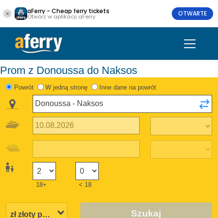
aFerry - Cheap ferry tickets
OTWARTE
Otwórz w aplikacji aFerry
Prom z Donoussa do Naksos
Powrót
W jedną stronę
Inne dane na powrót
18+
< 18
Szukaj