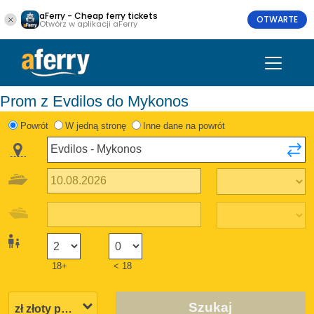
aFerry - Cheap ferry tickets
OTWARTE
Otwórz w aplikacji aFerry
Prom z Evdilos do Mykonos
Powrót
W jedną stronę
Inne dane na powrót
18+
< 18
Szukaj