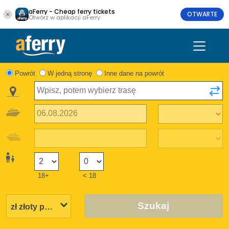
aFerry - Cheap ferry tickets
OTWARTE
Otwórz w aplikacji aFerry
Powrót
W jedną stronę
Inne dane na powrót
18+
< 18
Szukaj