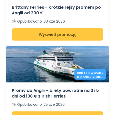
200 €
Brittany Ferries - Krótkie rejsy promem po
Anglii od 200 €
Opublikowano
:
30 cze 2026
Wyświetl promocję
KRÓTKIE WYPADY
DO ANGLII Z IRISH
FERRIES - 138€*
Promy do Anglii – bilety powrotne na 3 i 5
dni od 138 € z Irish Ferries
Opublikowano
:
25 cze 2026