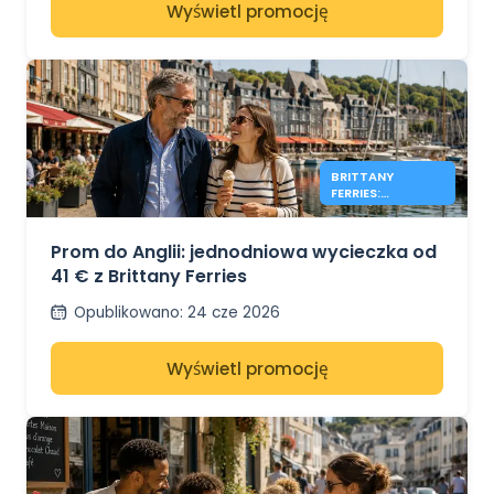
Wyświetl promocję
BRITTANY
FERRIES:
JEDNODNIOWE
WYCIECZKI PO
ANGLII OD 41€
Prom do Anglii: jednodniowa wycieczka od
41 € z Brittany Ferries
Opublikowano
:
24 cze 2026
Wyświetl promocję