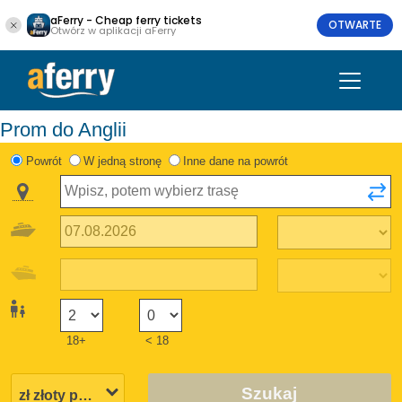
aFerry - Cheap ferry tickets
OTWARTE
Otwórz w aplikacji aFerry
Prom do Anglii
Powrót
W jedną stronę
Inne dane na powrót
18+
< 18
Szukaj