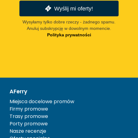
Wyślij mi oferty!
Wysyłamy tylko dobre rzeczy - żadnego spamu.
Anuluj subskrypcję w dowolnym momencie.
Polityka prywatności
AFerry
Miejsca docelowe promów
Firmy promowe
Trasy promowe
Porty promowe
Nasze recenzje