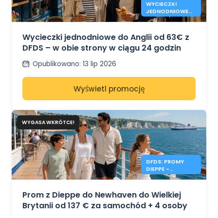
WYCIECZKI
JEDNODNIOWE
DO ANGLII OD 63
€ - DFDS
Wycieczki jednodniowe do Anglii od 63€ z
DFDS – w obie strony w ciągu 24 godzin
Opublikowano
:
13 lip 2026
Wyświetl promocję
WYGASA WKRÓTCE!
DFDS: PROMY
DIEPPE -
NEWHAVEN OD
137€
Prom z Dieppe do Newhaven do Wielkiej
Brytanii od 137 € za samochód + 4 osoby