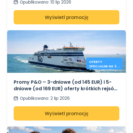
Opublikowano
:
10 lip 2026
Wyświetl promocję
OFERTY
SPECJALNE NA 3 I
5 DNI PROMÓW
P&O
Promy P&O – 3-dniowe (od 145 EUR) i 5-
dniowe (od 169 EUR) oferty krótkich rejsów
– z Dover do Calais
Opublikowano
:
2 lip 2026
Wyświetl promocję