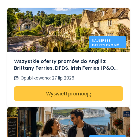
NAJLEPSZE
OFERTY PROMÓW
DO ANGLII W
2026 ROKU OD
41€
Wszystkie oferty promów do Anglii z
Brittany Ferries, DFDS, Irish Ferries i P&O
Ferries – od 41€
Opublikowano
:
27 lip 2026
Wyświetl promocję