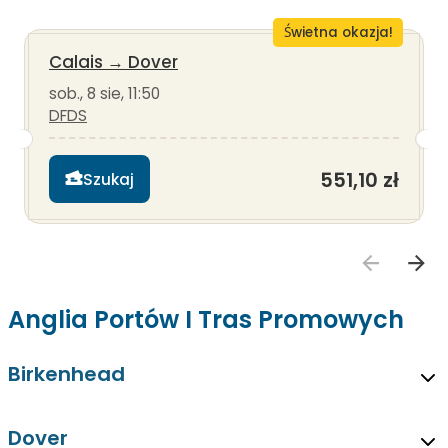
Świetna okazja!
Calais
→
Dover
sob., 8 sie, 11:50
DFDS
551,10 zł
Szukaj
Anglia Portów I Tras Promowych
Birkenhead
Dover