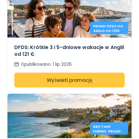
PROMY DFDS DO
ANGLII OD 121€
DFDS: Krótkie 3 i 5-dniowe wakacje w Anglii
od 121 €
Opublikowano
:
1 lip 2026
Wyświetl promocję
BRITTANY
FERRIES: PROMY
DO ANGLII OD