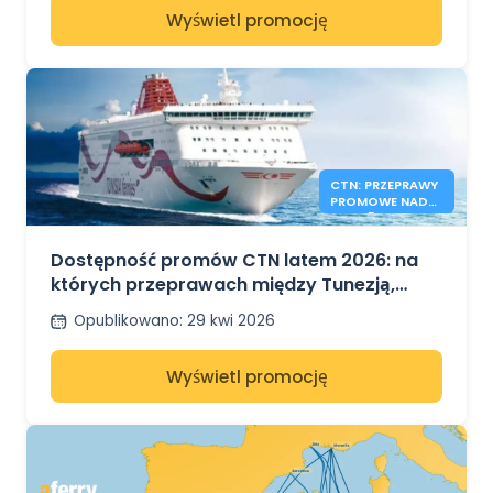
Wyświetl promocję
CTN: PRZEPRAWY
PROMOWE NADAL
DOSTĘPNE LATEM
2026 R.
Dostępność promów CTN latem 2026: na
których przeprawach między Tunezją,
Francją i Włochami są jeszcze wolne
Opublikowano
:
29 kwi 2026
miejsca?
Wyświetl promocję