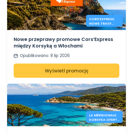
CORS’EXPRESS:
NOWE TRASY
KORSYKA –
WŁOCHY
Nowe przeprawy promowe Cors’Express
między Korsyką a Włochami
Opublikowano
:
8 lip 2026
Wyświetl promocję
LA MÉRIDIONALE:
KORSYKA OFERTY
OD 34€