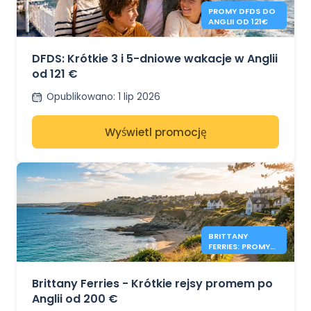
PROMY DFDS DO
ANGLII OD 121€
DFDS: Krótkie 3 i 5-dniowe wakacje w Anglii
od 121 €
Opublikowano
:
1 lip 2026
Wyświetl promocję
BRITTANY
FERRIES: PROMY
DO ANGLII OD
200 €
Brittany Ferries - Krótkie rejsy promem po
Anglii od 200 €