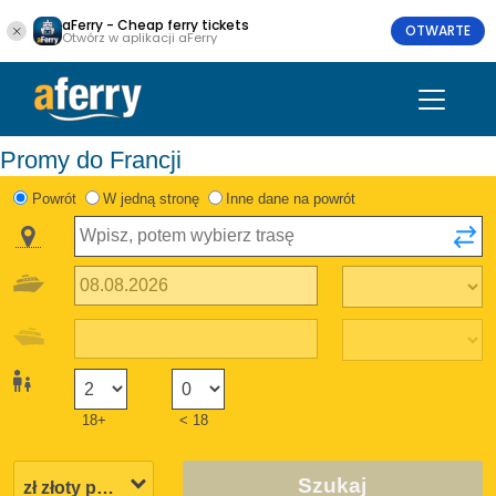
aFerry - Cheap ferry tickets
OTWARTE
Otwórz w aplikacji aFerry
Promy do Francji
Powrót
W jedną stronę
Inne dane na powrót
18+
< 18
Szukaj