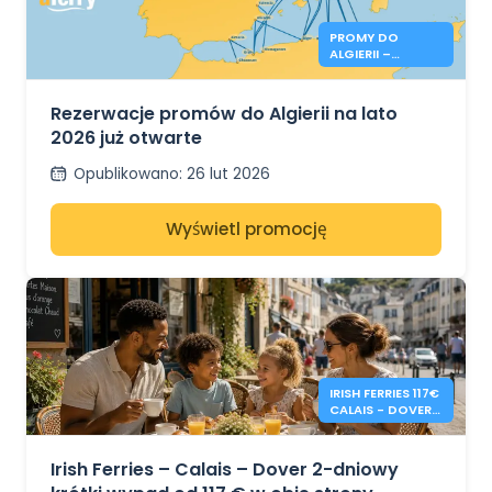
PROMY DO
ALGIERII –
REZERWACJE NA
LATO 2026 JUŻ
OTWARTE
Rezerwacje promów do Algierii na lato
2026 już otwarte
Opublikowano
:
26 lut 2026
Wyświetl promocję
IRISH FERRIES 117€
CALAIS - DOVER 2
DNI W OBIE
STRONY
Irish Ferries – Calais – Dover 2-dniowy