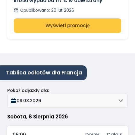
krótki wypad od 117 € w obie strony
Opublikowano
:
20 lut 2026
Wyświetl promocję
Tablica odlotów dla Francja
Pokaż odjazdy dla
:
08.08.2026
Sobota, 8 Sierpnia 2026
09:00
Dover → Calais