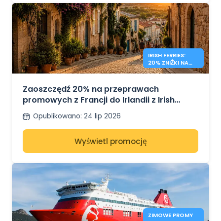
IRISH FERRIES:
20% ZNIŻKI NA
LOTY FRANCJA –
IRLANDIA
Zaoszczędź 20% na przeprawach
promowych z Francji do Irlandii z Irish
Ferries
Opublikowano
:
24 lip 2026
Wyświetl promocję
ZIMOWE PROMY