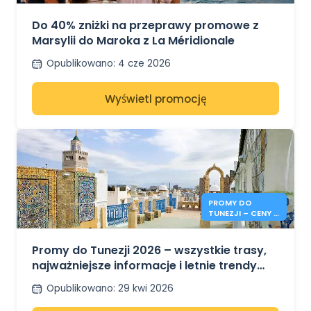
MAROKA
Do 40% zniżki na przeprawy promowe z
Marsylii do Maroka z La Méridionale
Opublikowano
:
4 cze 2026
Wyświetl promocję
PROMY DO
TUNEZJI – CENY I
INFORMACJE NA
LATO 2026
Promy do Tunezji 2026 – wszystkie trasy,
najważniejsze informacje i letnie trendy
cenowe
Opublikowano
:
29 kwi 2026