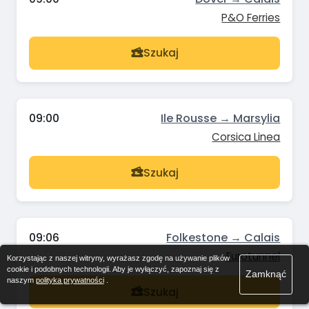
P&O Ferries
Szukaj
09:00
Ile Rousse → Marsylia
Corsica Linea
Szukaj
09:06
Folkestone → Calais
Eurotunnel
Korzystając z naszej witryny, wyrażasz zgodę na używanie plików
cookie i podobnych technologii. Aby je wyłączyć, zapoznaj się z
Zamknąć
naszym
polityka prywatności
.
Szukaj