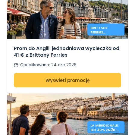
BRITTANY
FERRIES:
JEDNODNIOWE
WYCIECZKI PO
ANGLII OD 41€
Prom do Anglii: jednodniowa wycieczka od
41 € z Brittany Ferries
Opublikowano
:
24 cze 2026
Wyświetl promocję
LA MÉRIDIONALE:
DO 40% ZNIŻKI
NA LOTY DO