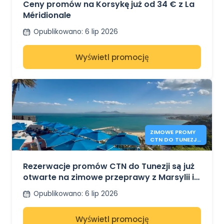
Ceny promów na Korsykę już od 34 € z La
Méridionale
Opublikowano
:
6 lip 2026
Wyświetl promocję
ZIMOWE PROMY
CTN DO TUNEZJI
Z MARSYLII I
GENUI
Rezerwacje promów CTN do Tunezji są już
otwarte na zimowe przeprawy z Marsylii i
Genui
Opublikowano
:
6 lip 2026
Wyświetl promocję