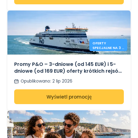
OFERTY
SPECJALNE NA 3 I
5 DNI PROMÓW
P&O
Promy P&O – 3-dniowe (od 145 EUR) i 5-
dniowe (od 169 EUR) oferty krótkich rejsów
– z Dover do Calais
Opublikowano
:
2 lip 2026
Wyświetl promocję