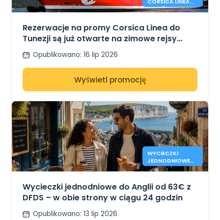
CORSICA LINEA
POMIĘDZY
MARSYLIĄ I
TUNISEM
Rezerwacje na promy Corsica Linea do
Tunezji są już otwarte na zimowe rejsy
między Marsylią a Tunisem
Opublikowano
:
16 lip 2026
Wyświetl promocję
WYCIECZKI
JEDNODNIOWE
DO ANGLII OD 63
€ - DFDS
Wycieczki jednodniowe do Anglii od 63€ z
DFDS – w obie strony w ciągu 24 godzin
Opublikowano
:
13 lip 2026