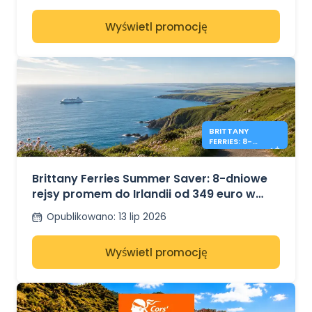
Wyświetl promocję
BRITTANY
FERRIES: 8-
DNIOWA PODRÓŻ
DO IRLANDII OD
349 €
Brittany Ferries Summer Saver: 8-dniowe
rejsy promem do Irlandii od 349 euro w
obie strony
Opublikowano
:
13 lip 2026
Wyświetl promocję