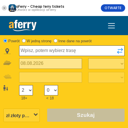
aFerry - Cheap ferry tickets
OTWARTE
Otwórz w aplikacji aFerry
Powrót
W jedną stronę
Inne dane na powrót
18+
< 18
Szukaj