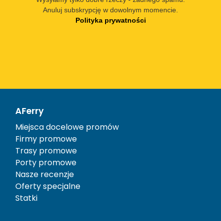
Anuluj subskrypcję w dowolnym momencie.
Polityka prywatności
AFerry
Miejsca docelowe promów
Firmy promowe
Trasy promowe
Porty promowe
Nasze recenzje
Oferty specjalne
Statki