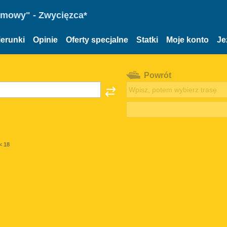
omowy" - Zwycięzca*
ierunki
Opinie
Oferty specjalne
Statki
Moje konto
Je
Powrót
< 18