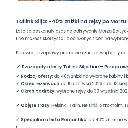
Tallink Silja: -40% zniżki na rejsy po Morz
Lato to doskonały czas na odkrywanie Morza Bałtyckie
Line możesz skorzystać z obniżonych cen na wybran
Porównaj przeprawy promowe i zarezerwuj bilety na 
📌
Szczegóły oferty Tallink Silja Line – Przepraw
✔
Rodzaj oferty
: do 40% zniżki na wybrane kabiny i
✔
Okres rezerwacji
: od 16 czerwca 2026 r. do 13 sier
✔
Okres podróży
: wybrane rejsy do 30 września 2026
✔
Objęte trasy
: Helsinki–Tallin, Helsinki–Sztokholm,
✔
Specjalna oferta Romantika
: do 40% zniżki na 
r.