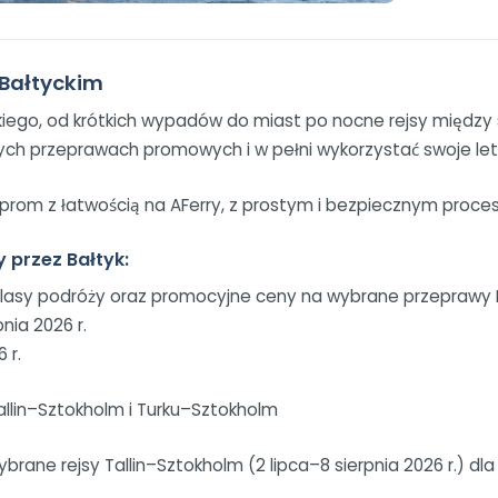
u Bałtyckim
go, od krótkich wypadów do miast po nocne rejsy między stol
ych przeprawach promowych i w pełni wykorzystać swoje let
prom z łatwością na AFerry, z prostym i bezpiecznym proce
y przez Bałtyk:
 klasy podróży oraz promocyjne ceny na wybrane przeprawy He
pnia 2026 r.
 r.
 Tallin–Sztokholm i Turku–Sztokholm
wybrane rejsy Tallin–Sztokholm (2 lipca–8 sierpnia 2026 r.) 