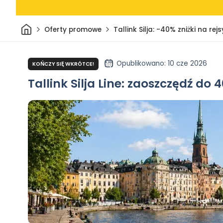
Dom
Oferty promowe
Tallink Silja: -40% zniżki na re
Opublikowano
: 10 cze 2026
KOŃCZY SIĘ WKRÓTCE!
Tallink Silja Line: zaoszczędź 