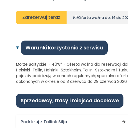
Zarezerwuj teraz
Oferta ważna do: 14 sie 20
Warunki korzystania z serwisu
Morze Bałtyckie: - 40%* - Oferta ważna dla rezerwacji do
Helsinki–Tallin, Helsinki–Sztokholm, Tallin–Sztokholm i T
pojazdy podróżują w cenach regularnych; specjalna oferta
dokonanych w okresie od 8 czerwca do 29 czerwca 2026
Sprzedawcy, trasy i miejsca docelowe
Podróżuj z Tallink Silja