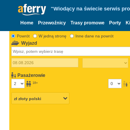
"Wiodący na świecie serwis pr
Home
Przewoźnicy
Trasy promowe
Porty
K
Powrót
W jedną stronę
Inne dane na powrót
Wyjazd
Pasażerowie
18+