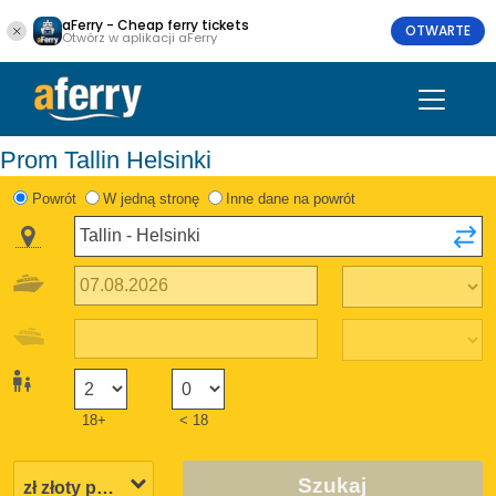
aFerry - Cheap ferry tickets
OTWARTE
Otwórz w aplikacji aFerry
Prom Tallin Helsinki
Powrót
W jedną stronę
Inne dane na powrót
18+
< 18
Szukaj