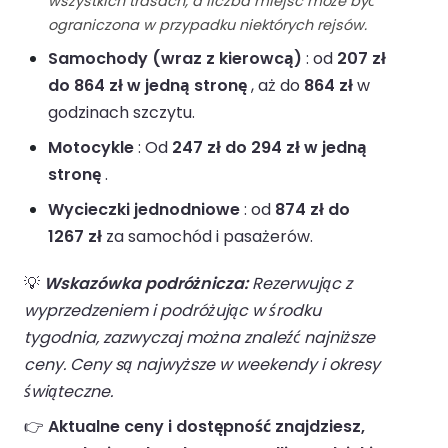
wszystkich trasach, a liczba miejsc może być
ograniczona w przypadku niektórych rejsów.
Samochody (wraz z kierowcą)
: od
207 zł
do 864 zł w jedną stronę
, aż do
864 zł
w
godzinach szczytu.
Motocykle
: Od
247 zł do 294 zł w jedną
stronę
.
Wycieczki jednodniowe
: od
874 zł do
1267 zł
za samochód i pasażerów.
💡
Wskazówka podróżnicza:
Rezerwując z
wyprzedzeniem i podróżując w środku
tygodnia, zazwyczaj można znaleźć najniższe
ceny. Ceny są najwyższe w weekendy i okresy
świąteczne.
👉
Aktualne ceny i dostępność znajdziesz,