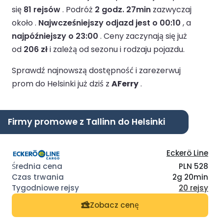
się
81 rejsów
.
Podróż
2 godz. 27min
zazwyczaj
około .
Najwcześniejszy odjazd jest o 00:10
, a
najpóźniejszy o 23:00
.
Ceny zaczynają się już
od
206 zł
i zależą od sezonu i rodzaju pojazdu.
Sprawdź najnowszą dostępność i zarezerwuj
prom do Helsinki już dziś z
AFerry
.
Firmy promowe z Tallinn do Helsinki
Eckerö Line
PLN 528
2g 20min
20 rejsy
Zobacz cenę