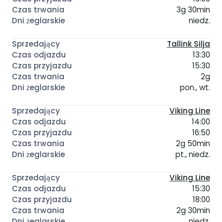
3g 30min
niedz.
Tallink Silja
13:30
15:30
2g
pon., wt.
Viking Line
14:00
16:50
2g 50min
pt., niedz.
Viking Line
15:30
18:00
2g 30min
niedz.