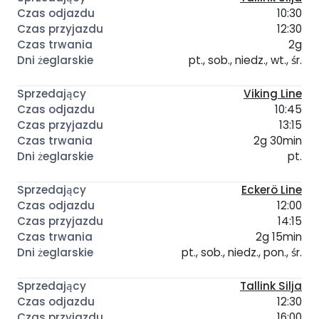
10:30
12:30
2g
pt., sob., niedz., wt., śr.
Viking Line
10:45
13:15
2g 30min
pt.
Eckerö Line
12:00
14:15
2g 15min
pt., sob., niedz., pon., śr.
Tallink Silja
12:30
16:00