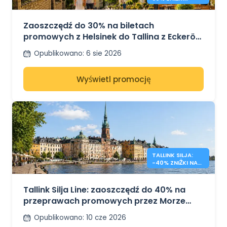
HELSINKI –
TALLINN
Zaoszczędź do 30% na biletach
promowych z Helsinek do Tallina z Eckerö
Line
Opublikowano
:
6 sie 2026
Wyświetl promocję
TALLINK SILJA:
-40% ZNIŻKI NA
REJSY PO MORZU
BAŁTYCKIM
Tallink Silja Line: zaoszczędź do 40% na
przeprawach promowych przez Morze
Bałtyckie
Opublikowano
:
10 cze 2026