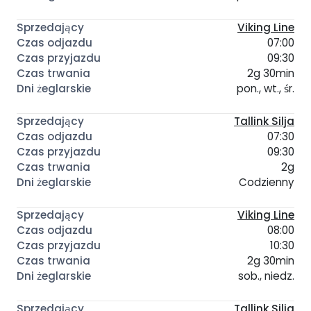
Viking Line
07:00
09:30
2g 30min
pon., wt., śr.
Tallink Silja
07:30
09:30
2g
Codzienny
Viking Line
08:00
10:30
2g 30min
sob., niedz.
Tallink Silja