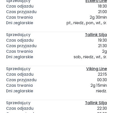
Eckerö Line
18:30
21:00
2g 30min
pt., niedz., pon., wt., śr.
Tallink Silja
19:30
21:30
2g
sob., niedz., wt., śr.
Viking Line
22:15
00:30
2g 15min
niedz.
Tallink Silja
22:30