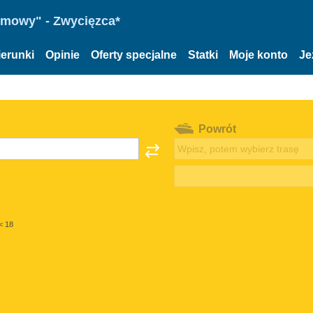
omowy" - Zwycięzca*
ierunki
Opinie
Oferty specjalne
Statki
Moje konto
Je
Powrót
< 18