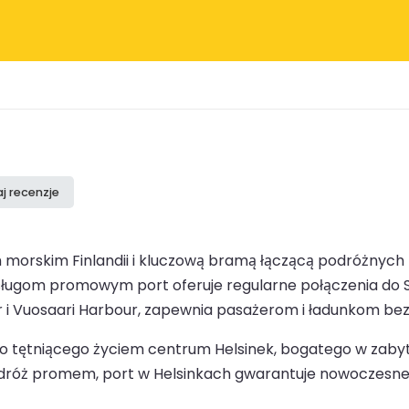
j recenzje
em morskim Finlandii i kluczową bramą łączącą podróżnyc
gom promowym port oferuje regularne połączenia do Szwec
our i Vuosaari Harbour, zapewnia pasażerom i ładunkom 
tętniącego życiem centrum Helsinek, bogatego w zabytki k
odróż promem, port w Helsinkach gwarantuje nowoczesne u