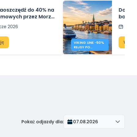
e: zaoszczędź do 40% na
Do 50% 
omowych przez Morze
bałtyck
 cze 2026
Opub
ję
Wyświ
VIKING LINE −50%
REJSY PO
BAŁTYKU
Pokaż odjazdy dla
:
07.08.2026