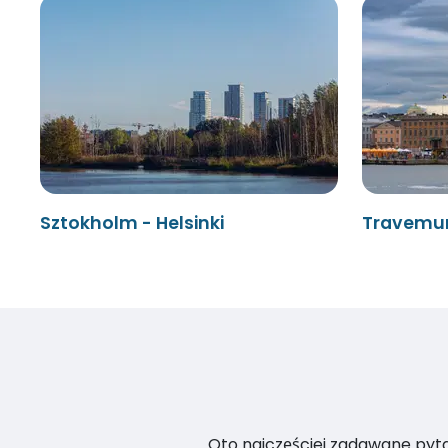
Sztokholm - Helsinki
Travemun
Oto najczęściej zadawane pytan