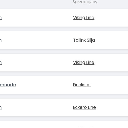
Sprzedający
n
Viking Line
n
Tallink Silja
n
Viking Line
vemunde
Finnlines
n
Eckerö Line