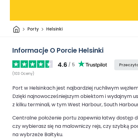
Dom
Porty
Helsinki
Informacje O Porcie Helsinki
4.6
/ 5
Przeczyta
(
103
Oceny
)
Port w Helsinkach jest najbardziej ruchliwym węzł
Dzięki najnowocześniejszym obiektom i wydajnym usłu
z kilku terminali, w tym West Harbour, South Harb
Centralne położenie portu zapewnia łatwy dostęp do 
czy wybierasz się na malowniczy rejs, czy szybką p
na wybrzeże Bałtyku.