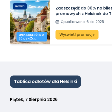
NOWY!
Zaoszczędź do 30% na bile
promowych z Helsinek do Ta
Eckerö Line
Opublikowano
:
6 sie 2026
Wyświetl promocję
LINIA ECKERÖ: DO
30% ZNIŻKI
HELSINKI –
TALLINN
Tablica odlotów dla Helsinki
Piątek, 7 Sierpnia 2026