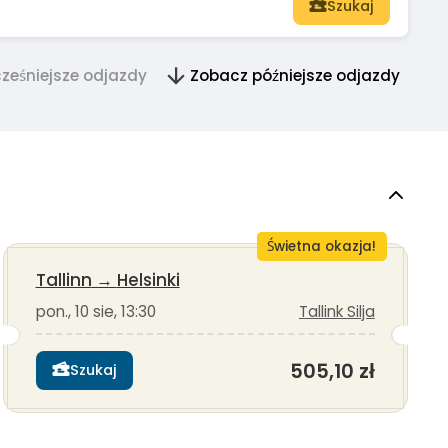
Szukaj
ześniejsze odjazdy
Zobacz późniejsze odjazdy
Świetna okazja!
Tallinn
→
Helsinki
pon., 10 sie, 13:30
Tallink Silja
505,10 zł
Szukaj