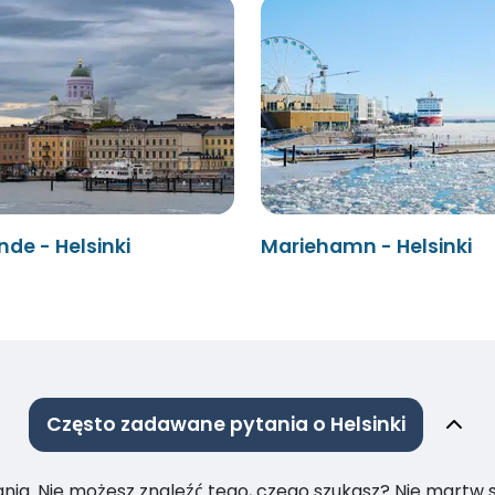
de - Helsinki
Mariehamn - Helsinki
Często zadawane pytania o Helsinki
ia. Nie możesz znaleźć tego, czego szukasz? Nie martw się