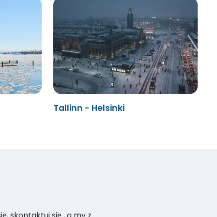
Tallinn - Helsinki
, skontaktuj się , a my z