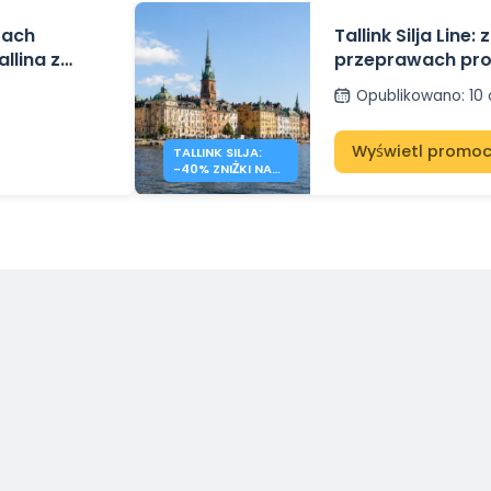
tach
Tallink Silja Lin
llina z
przeprawach pr
Bałtyckie
Opublikowano
:
10
Wyświetl promoc
TALLINK SILJA:
-40% ZNIŻKI NA
REJSY PO MORZU
BAŁTYCKIM