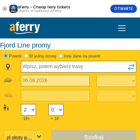
aFerry - Cheap ferry tickets
OTWARTE
Otwórz w aplikacji aFerry
Fjord Line promy
Powrót
W jedną stronę
Inne dane na powrót
18+
< 18
Szukaj