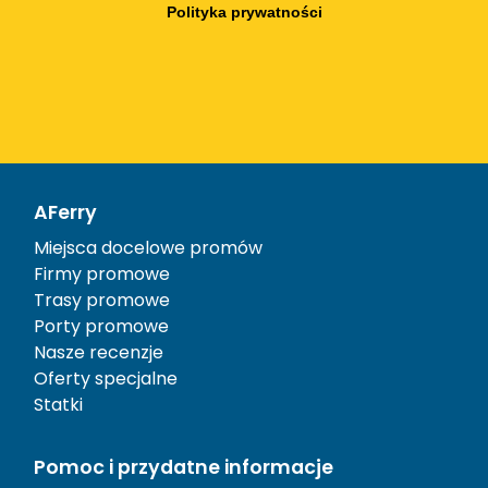
Polityka prywatności
AFerry
Miejsca docelowe promów
Firmy promowe
Trasy promowe
Porty promowe
Nasze recenzje
Oferty specjalne
Statki
Pomoc i przydatne informacje