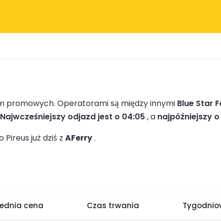
firm promowych.
Operatorami są między innymi
Blue Star F
Najwcześniejszy odjazd jest o 04:05
, a
najpóźniejszy o
Pireus już dziś z
AFerry
.
rednia cena
Czas trwania
Tygodniow