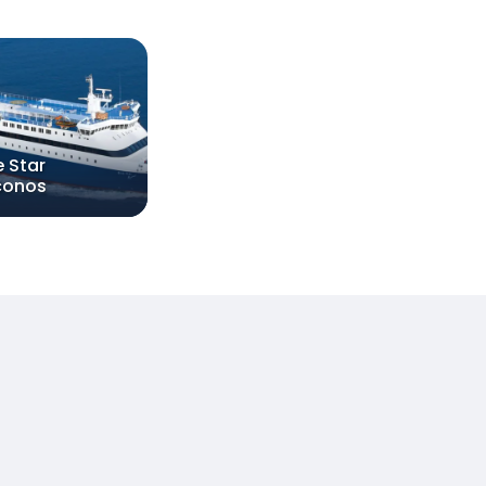
e Star
conos