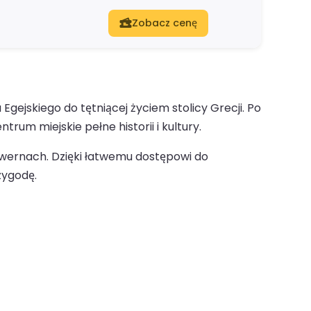
Zobacz cenę
jskiego do tętniącej życiem stolicy Grecji. Po
rum miejskie pełne historii i kultury.
tawernach. Dzięki łatwemu dostępowi do
zygodę.