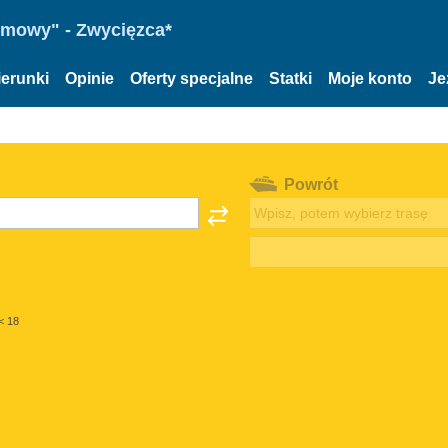
omowy" - Zwycięzca*
ierunki
Opinie
Oferty specjalne
Statki
Moje konto
Je
Powrót
< 18