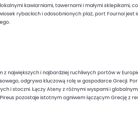
lokalnymi kawiarniami, tawernami i małymi sklepikami, c
iosek rybackich i odosobnionych plaż, port Fournoi jest 
ego.
ym z największych i najbardziej ruchliwych portów w Europ
wego, odgrywa kluczową rolę w gospodarce Grecji. Port 
ych i stoczni. Łączy Ateny z różnymi wyspami i globalny
i Pireus pozostaje istotnym ogniwem łączącym Grecję z res