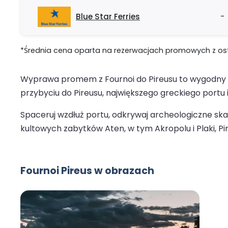
Blue Star Ferries
-
*Średnia cena oparta na rezerwacjach promowych z ostat
Wyprawa promem z Fournoi do Pireusu to wygodny i 
przybyciu do Pireusu, największego greckiego portu i
Spaceruj wzdłuż portu, odkrywaj archeologiczne ska
kultowych zabytków Aten, w tym Akropolu i Plaki, P
Fournoi Pireus w obrazach