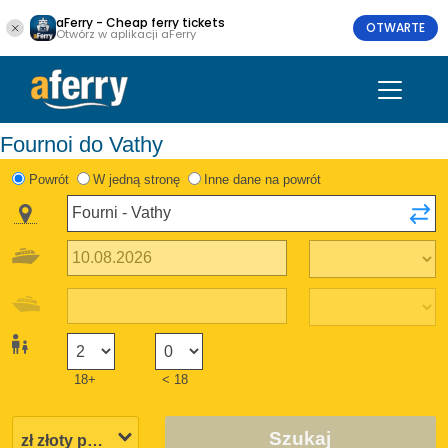
aFerry - Cheap ferry tickets
OTWARTE
Otwórz w aplikacji aFerry
Fournoi do Vathy
Powrót
W jedną stronę
Inne dane na powrót
18+
< 18
Szukaj