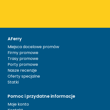
AFerry
Miejsca docelowe promów
Firmy promowe
Trasy promowe
Porty promowe
Nasze recenzje
Oferty specjalne
Statki
Pomoc i przydatne informacje
Moje konto