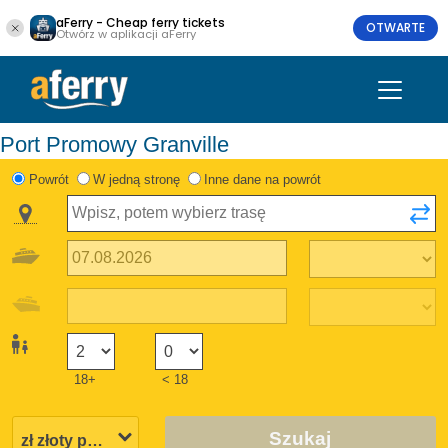
aFerry - Cheap ferry tickets
OTWARTE
Otwórz w aplikacji aFerry
Port Promowy Granville
Powrót
W jedną stronę
Inne dane na powrót
18+
< 18
Szukaj