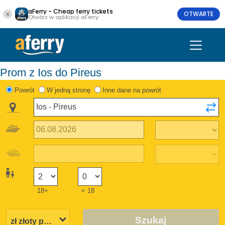
aFerry - Cheap ferry tickets
OTWARTE
Otwórz w aplikacji aFerry
Prom z Ios do Pireus
Powrót
W jedną stronę
Inne dane na powrót
18+
< 18
Szukaj