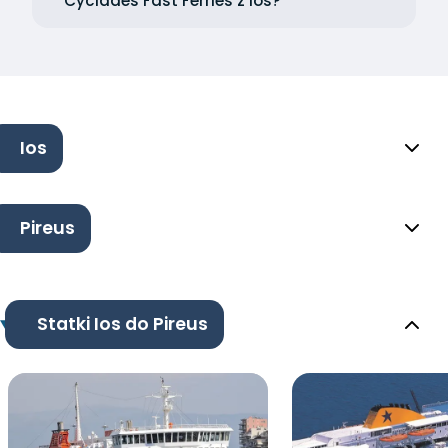
Cyclades Fast Ferries z Ios?
Ios
Pireus
Statki Ios do Pireus