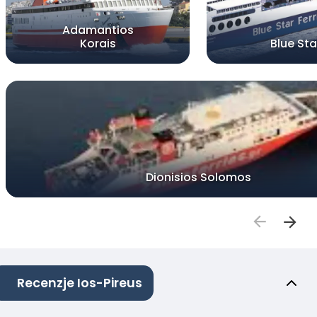
Adamantios
Korais
Blue Star
Dionisios Solomos
Recenzje Ios-Pireus