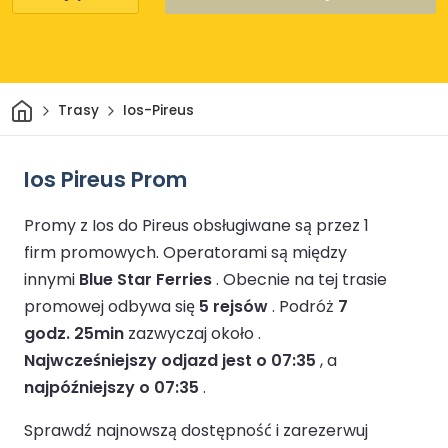
Dom
Trasy
Ios-Pireus
Ios Pireus Prom
Promy z Ios do Pireus obsługiwane są przez 1
firm promowych.
Operatorami są między
innymi
Blue Star Ferries
.
Obecnie na tej trasie
promowej odbywa się
5 rejsów
.
Podróż
7
godz. 25min
zazwyczaj około .
Najwcześniejszy odjazd jest o 07:35
, a
najpóźniejszy o 07:35
.
Sprawdź najnowszą dostępność i zarezerwuj