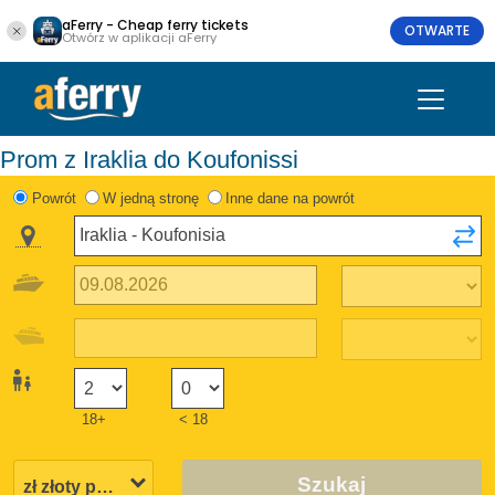
aFerry - Cheap ferry tickets
OTWARTE
Otwórz w aplikacji aFerry
Prom z Iraklia do Koufonissi
Powrót
W jedną stronę
Inne dane na powrót
18+
< 18
Szukaj