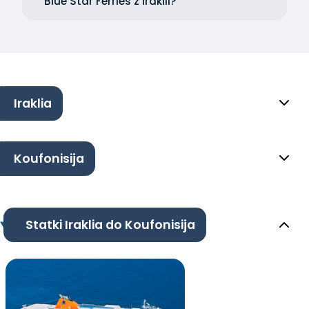
Blue Star Ferries z Iraklii?
Iraklia
Koufonisija
Statki Iraklia do Koufonisija