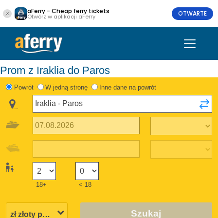
aFerry - Cheap ferry tickets
OTWARTE
Otwórz w aplikacji aFerry
Prom z Iraklia do Paros
Powrót
W jedną stronę
Inne dane na powrót
18+
< 18
Szukaj