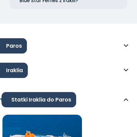
Blue Star Ferries z Iraklii?
Paros
Iraklia
Statki Iraklia do Paros