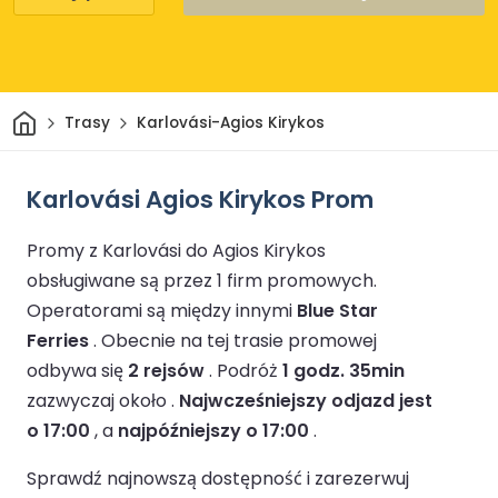
Dom
Trasy
Karlovási-Agios Kirykos
Karlovási Agios Kirykos Prom
Promy z Karlovási do Agios Kirykos
obsługiwane są przez 1 firm promowych.
Operatorami są między innymi
Blue Star
Ferries
.
Obecnie na tej trasie promowej
odbywa się
2 rejsów
.
Podróż
1 godz. 35min
zazwyczaj około .
Najwcześniejszy odjazd jest
o 17:00
, a
najpóźniejszy o 17:00
.
Sprawdź najnowszą dostępność i zarezerwuj