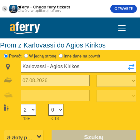
aFerry - Cheap ferry tickets
OTWARTE
Otwórz w aplikacji aFerry
Prom z Karlovassi do Agios Kirikos
Powrót
W jedną stronę
Inne dane na powrót
18+
< 18
Szukaj