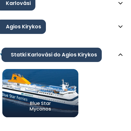
Karlovási
Agios Kirykos
Statki Karlovási do Agios Kirykos
Blue Star
Myconos