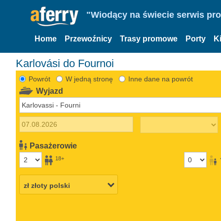
"Wiodący na świecie serwis pr
Home
Przewoźnicy
Trasy promowe
Porty
K
Karlovási do Fournoi
Powrót
W jedną stronę
Inne dane na powrót
Wyjazd
Pasażerowie
18+