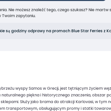
ia. Nie możesz znaleźć tego, czego szukasz? Nie martw się
 Twoim zapytaniu.
kie są godziny odprawy na promach Blue Star Ferries z K
brzeżu wyspy Samos w Grecji, jest tętniącym życiem wę
 naturalnego piękna i historycznego znaczenia, obszar p
klepami. Służy jako brama do atrakcji Karlovasi, w tym 
m transportowym, obsługującym promy i statki towarowe