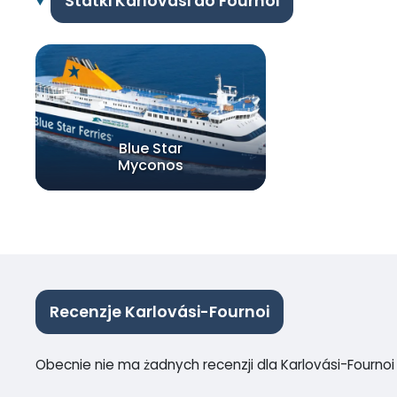
Statki Karlovási do Fournoi
Blue Star
Myconos
Recenzje Karlovási-Fournoi
Obecnie nie ma żadnych recenzji dla Karlovási-Fournoi