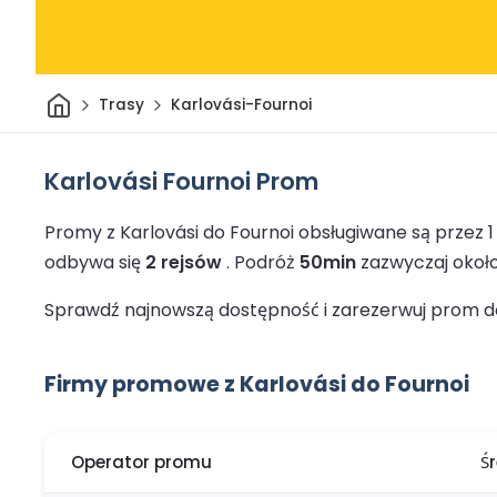
Dom
Trasy
Karlovási-Fournoi
Karlovási Fournoi Prom
Promy z Karlovási do Fournoi obsługiwane są przez
odbywa się
2 rejsów
.
Podróż
50min
zazwyczaj około
Sprawdź najnowszą dostępność i zarezerwuj prom do 
Firmy promowe z Karlovási do Fournoi
Operator promu
Ś