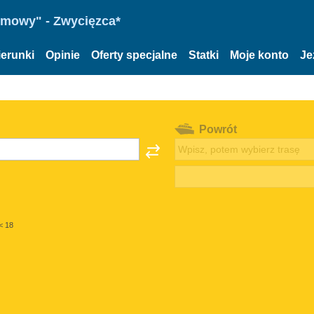
omowy" - Zwycięzca*
ierunki
Opinie
Oferty specjalne
Statki
Moje konto
Je
Powrót
< 18