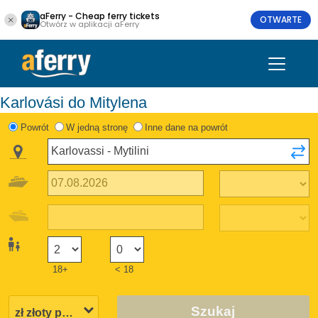
aFerry - Cheap ferry tickets
OTWARTE
Otwórz w aplikacji aFerry
Karlovási do Mitylena
Powrót
W jedną stronę
Inne dane na powrót
18+
< 18
Szukaj