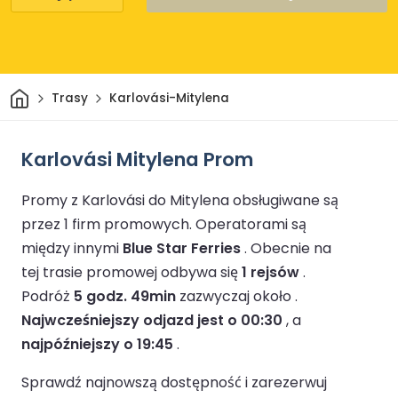
Dom
Trasy
Karlovási-Mitylena
Karlovási Mitylena Prom
Promy z Karlovási do Mitylena obsługiwane są
przez 1 firm promowych.
Operatorami są
między innymi
Blue Star Ferries
.
Obecnie na
tej trasie promowej odbywa się
1 rejsów
.
Podróż
5 godz. 49min
zazwyczaj około .
Najwcześniejszy odjazd jest o 00:30
, a
najpóźniejszy o 19:45
.
Sprawdź najnowszą dostępność i zarezerwuj