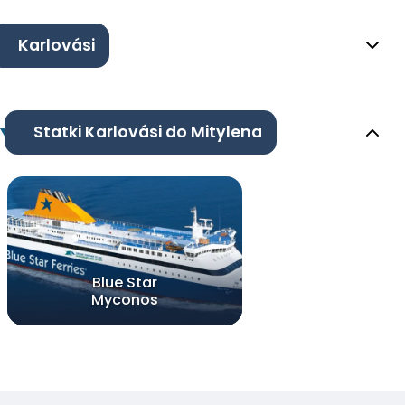
Karlovási
Statki Karlovási do Mitylena
Blue Star
Myconos