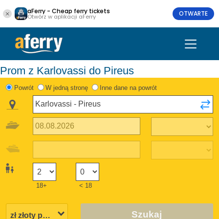
aFerry - Cheap ferry tickets
OTWARTE
Otwórz w aplikacji aFerry
Prom z Karlovassi do Pireus
Powrót
W jedną stronę
Inne dane na powrót
18+
< 18
Szukaj