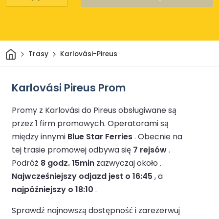
Dom
Trasy
Karlovási-Pireus
Karlovási Pireus Prom
Promy z Karlovási do Pireus obsługiwane są
przez 1 firm promowych.
Operatorami są
między innymi
Blue Star Ferries
.
Obecnie na
tej trasie promowej odbywa się
7 rejsów
.
Podróż
8 godz. 15min
zazwyczaj około .
Najwcześniejszy odjazd jest o 16:45
, a
najpóźniejszy o 18:10
.
Sprawdź najnowszą dostępność i zarezerwuj