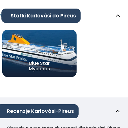
Statki Karlovási do Pireus
Blue Star
Myconos
Recenzje Karlovási-Pireus