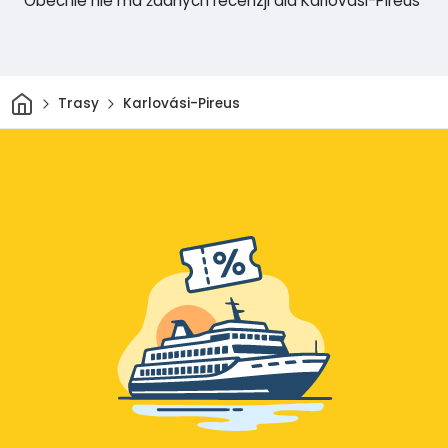
Obecnie nie ma żadnych recenzji dla Karlovási-Pireus
Dom
Trasy
Karlovási-Pireus