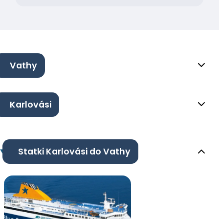
Vathy
Karlovási
Statki Karlovási do Vathy