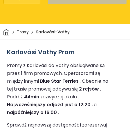
Dom
Trasy
Karlovási-Vathy
Karlovási Vathy Prom
Promy z Karlovási do Vathy obsługiwane są
przez 1 firm promowych.
Operatorami są
między innymi
Blue Star Ferries
.
Obecnie na
tej trasie promowej odbywa się
2 rejsów
.
Podróż
44min
zazwyczaj około .
Najwcześniejszy odjazd jest o 12:20
, a
najpóźniejszy o 16:00
.
Sprawdź najnowszą dostępność i zarezerwuj