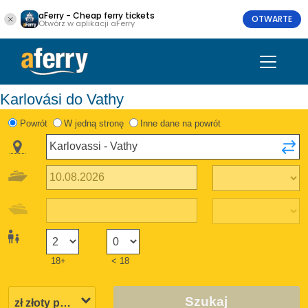
aFerry - Cheap ferry tickets
OTWARTE
Otwórz w aplikacji aFerry
Karlovási do Vathy
Powrót
W jedną stronę
Inne dane na powrót
18+
< 18
Szukaj